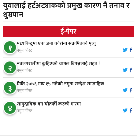
युवालाई हर्टअट्याकको प्रमुख कारण नै तनाव र
भरतपुर अस्पतालद्वारा आइसियुमा प्रतिक्षारत बिरामीको
६
धुम्रपान
नाम ‘डिस्प्ले बोर्ड’मा
ई-पेपर
नारायणघाट–बुटवल सडकमा ‘क्यानोपी ब्रिज’ निर्माण
७
मध्यविन्दुमा एक जना कोरोना संक्रमितको मृत्यु
१
नमुना पोस्ट
मौलाकालिकाको १८८२ खुड्किला : आस्था र आरोग्यको‘
८
नवलपरासीमा कुहिएको चामल विपन्नलाई राहत !
२
‘सर्ट हाइकिङ’
नमुना पोस्ट
मिति २०७६ माघ १५ गतेको नमुना सन्देश साप्ताहिक
वन उद्यममा जोडिँदै नवलपुरका महिला
३
९
नमुना पोस्ट
सामुदायिक वन चौतर्फी करको मारमा
४
नारायणघाट–बुटवल सडकः पूर्वी खण्डमा कालोपत्रे सम्पन्न
नमुना पोस्ट
१०