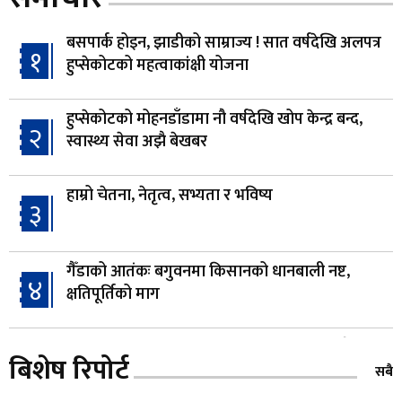
बसपार्क होइन, झाडीको साम्राज्य ! सात वर्षदेखि अलपत्र
१
हुप्सेकोटको महत्वाकांक्षी योजना
हुप्सेकोटको मोहनडाँडामा नौ वर्षदेखि खोप केन्द्र बन्द,
२
स्वास्थ्य सेवा अझै बेखबर
हाम्रो चेतना, नेतृत्व, सभ्यता र भविष्य
३
गैँडाको आतंकः बगुवनमा किसानको धानबाली नष्ट,
४
क्षतिपूर्तिको माग
स्थापनाको एक दशकपछि विनयी त्रिवेणीको आफ्नै
५
बिशेष रिपोर्ट
प्रशासकीय भवनको शिलान्यास
सबै