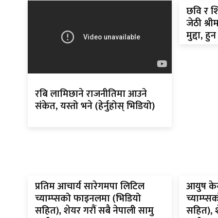
छवि र श
्ट
जेठी श्र
ोजगार
मुद्दा, 
रबि लामिछाने राजनीतिमा आउने
संकेत, यस्तो भने (हेर्नुहोस् भिडियो)
चार
लेषण
प्रतिम आचार्य सारेगमपा लिटिल
आयुष के
च्याम्प्सको फाइनलमा (भिडियो
च्याम्प्
सहित), शेयर गरौं सबै नेपाली सामु
सहित), श