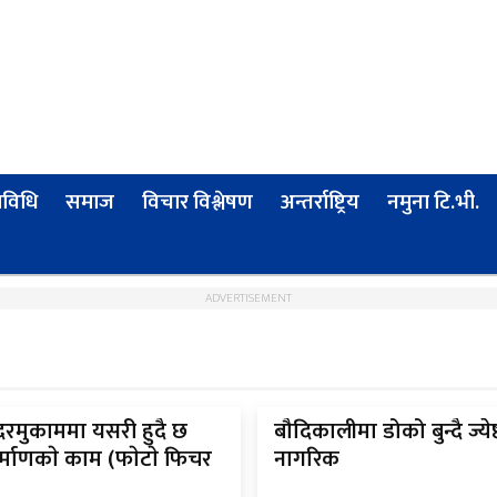
्रविधि
समाज
विचार विश्लेषण
अन्तर्राष्ट्रिय
नमुना टि.भी.
ADVERTISEMENT
दरमुकाममा यसरी हुदै छ
बौदिकालीमा डोको बुन्दै ज्येष्
्माणकाे काम (फाेटाे फिचर
नागरिक