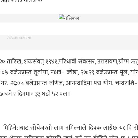
 ५, आईतबार (७ साल अघि)
ADVERTISEMENT
२० तारिख, शकसंवत् १९४१,परिधावी संवत्सर, उत्तरायण,ग्रीष्म ऋत
०५ बजेउप्रान्त तृतीया, नक्षत्र– ज्येष्ठा, २७:२९ बजेउप्रान्त मूल, य
र, २६:०५ बजेउप्रान्त वणिज, आनन्दादिमा पद्म योग, चन्द्रराशि– 
१८:४७ बजे र दिनमान ३३ घडी ५२ पला।
 । मिहिनेतबाट सोचेजस्तो लाभ नमिल्नाले दिक्क लाग्नेछ यद्यपि 