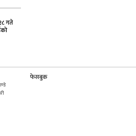
८ गते
ईको
फेसबुक
ण्डे
िरी