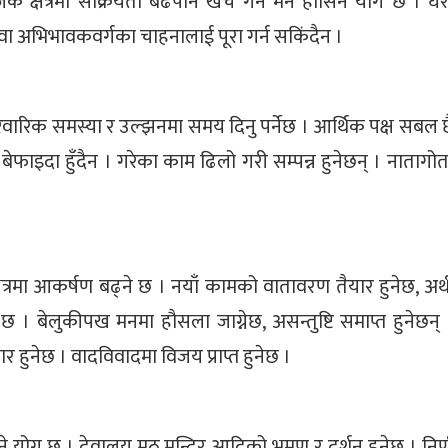
क्षेत्रमा सक्रियता बढेपनि खर्च गर्न मन हौसिने योग छ । घ
वा अभिभावकवर्गका चाहनालाई पूरा गर्न सकिंदैन ।
रिवारिक समस्या र उल्झनमा समय दिनु पर्नेछ । आर्थिक पक्ष सबल छ
ाट बेफाइदा हुँदैन । गरेका काम ढिलो गरी सम्पन्न हुनेछन् । नातागोत
षेत्रमा आकर्षण बढ्ने छ । नयाँ कामको वातावरण तैयार हुनेछ, अर
। बेलुकीपख मनमा हौसला जाग्नेछ, असन्तुष्टि समाप्त हुनेछन् 
धार हुनेछ । वादविवादमा विजय प्राप्त हुनेछ ।
हुने योग छ । देवालय मठ मन्दिर आदिको भ्रमण र दर्शन हुनेछ । निर