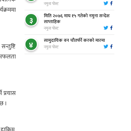
८
आस्था र आरोग्यको‘ ‘सर्ट हाइकिङ’
नमुना पोस्ट
यक्रममा
मिति २०७६ माघ १५ गतेको नमुना सन्देश
३
वन उद्यममा जोडिँदै नवलपुरका महिला
साप्ताहिक
९
नमुना पोस्ट
सामुदायिक वन चौतर्फी करको मारमा
४
नारायणघाट–बुटवल सडकः पूर्वी
न्तुष्टि
नमुना पोस्ट
१०
खण्डमा कालोपत्रे सम्पन्न
ा सफलता
े प्रयास
ेछ ।
। हाकिम,