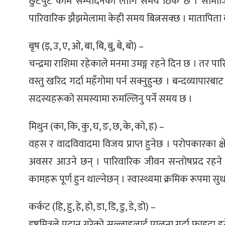
छुटपुट काम सम्पादनका लागि समय ठिकै छ । सामाजिक 
्ट
पारिवारिक झैझमेलामा केही समय बित्नसक्छ । मातापिता 
ोजगार
बृष (इ, उ, ए, ओ, बा, बि, बु, बे, बो) –
चन्द्रमा राशिमा रहेकाले मनमा उमङ्ग रहने दिन छ । तर पा
वस्तु खरिद गर्दा महँगोमा पर्न सक्नुहुन्छ । बन्दव्यापारब
सदस्यहरूको समस्यामा रुमल्लिनु पर्ने समय छ ।
चार
मिथुन (का, कि, कु, घ, ङ, छ, के, को, ह) –
वहस र वादविवादमा विजय प्राप्त हुनेछ । परोपकारका क्
अवसर आउने छन् । पारिवारिक जीवन सन्तोषप्रद रहने छ 
कामहरू पूर्ण हुन थाल्नेछन् । स्वास्थ्यमा क्रमिक रूपमा सु
लेषण
कर्कट (हि, हु, हे, हो, डा, डि, डु, डे, डो) –
इष्टमित्रले प्रदान गरेको सल्लाहलाई पालना गर्दा फाइदा 