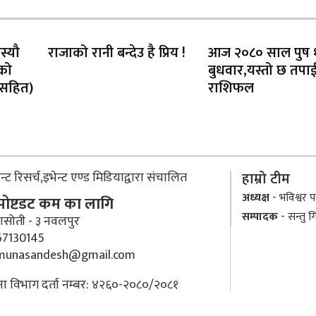
स्यौ
राजाको रानी बन्देउ है प्रिय !
आज २०८० साल पुष १
को
बुधवार,यस्तो छ तपा
 सहित)
राशिफल
्ट रिसर्च,इभेन्ट एण्ड मिडियाद्वारा संचालित
हाम्रो टीम
अध्यक्ष
- भविश्वर पा
 पोष्टडट कम का लागि
सम्पादक
- सन्तु ग
ासोती - ३ नवलपुर
7130145
munasandesh@gmail.com
ा विभाग दर्ता नम्बर: ४२६०-२०८०/२०८१