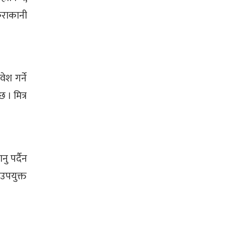
ुराकानी
ेश गर्ने
 । मित्र
ु पर्दैन
उपयुक्त