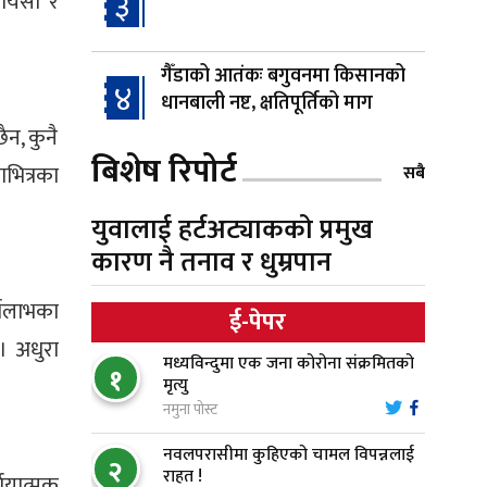
३
रायसी र
गैँडाको आतंकः बगुवनमा किसानको
४
धानबाली नष्ट, क्षतिपूर्तिको माग
ैन, कुनै
बिशेष रिपोर्ट
स्थापनाको एक दशकपछि विनयी
ाभित्रका
सबै
५
त्रिवेणीको आफ्नै प्रशासकीय भवनको
शिलान्यास
युवालाई हर्टअट्याकको प्रमुख
कारण नै तनाव र धुम्रपान
भरतपुर अस्पतालद्वारा आइसियुमा
६
प्रतिक्षारत बिरामीको नाम ‘डिस्प्ले
्थलाभका
ई-पेपर
बोर्ड’मा
। अधुरा
मध्यविन्दुमा एक जना कोरोना संक्रमितको
१
नारायणघाट–बुटवल सडकमा
मृत्यु
७
‘क्यानोपी ब्रिज’ निर्माण
नमुना पोस्ट
नवलपरासीमा कुहिएको चामल विपन्नलाई
२
मौलाकालिकाको १८८२ खुड्किला :
राहत !
्णयात्मक