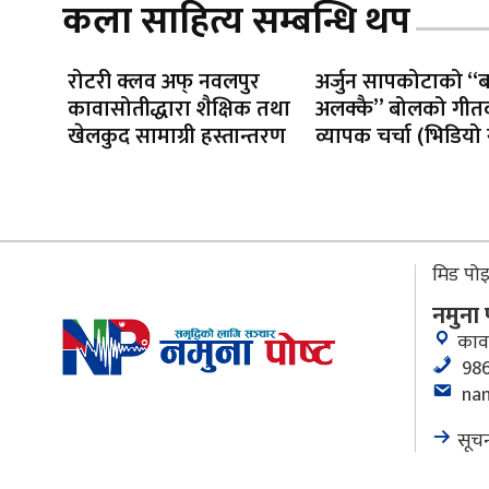
कला साहित्य सम्बन्धि थप
रोटरी क्लव अफ् नवलपुर
अर्जुन सापकोटाको “ब
कावासोतीद्धारा शैक्षिक तथा
अलक्कै” बोलको गीत
खेलकुद सामाग्री हस्तान्तरण
व्यापक चर्चा (भिडियो
मिड पोइन
नमुना
काव
986
na
सूचन