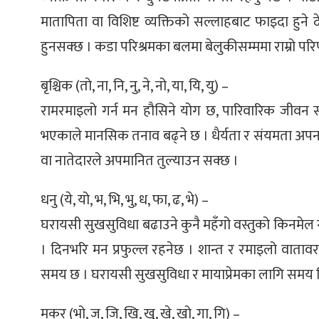
मातापिता वा विशिष्ट व्यक्तिको सल्लाहबाट फाइदा हुन
हुनसक्छ । कडा परिश्रमका बलमा बेलुकीसम्ममा राम्रो परिण
बृश्चिक (तो, ना, नि, नु, ने, नो, या, यि, यु) –
रामरमाइलो गर्न मन हौसिने योग छ, पारिवारिक जीवन सामान्
भएकाले मानसिक तनाव बढ्ने छ । धैर्यता र संयमता अपनाउनु 
वा नातेदारले अपमानित तुल्याउन सक्छ ।
धनु (ये, यो, भ, भि, भु, ध, फा, ढ, भे) –
घरायसी सुखसुविधा बढाउने कुनै महँगो वस्तुको किनमेल गर्न
। दिनभरि मन प्रफुल्ल रहनेछ । शान्त र रमाइलो वाताव
समय छ । घरायसी सुखसुविधा र मायाप्रेमका लागि समय निका
मकर (भो, ज, जि, खि, खु, खे, खो, गा, गि) –