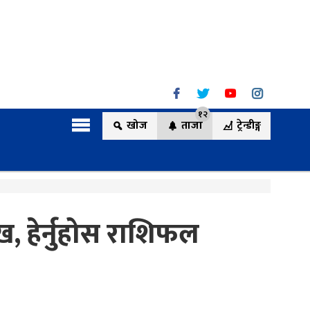
१२
खोज
ताजा
ट्रेन्डीङ्ग
ख, हेर्नुहोस राशिफल