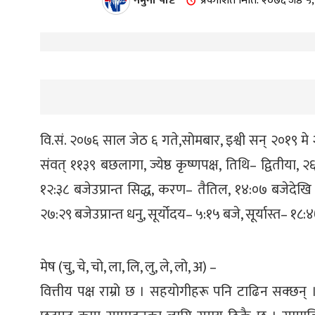
नमुना पोष्ट
प्रकाशित मिति: २०७६ जेष्ठ
वि.सं. २०७६ साल जेठ ६ गते,सोमबार, इश्वी सन् २०१९ मे 
संवत् ११३९ बछलागा, ज्येष्ठ कृष्णपक्ष, तिथि– द्वितीया, २६:
१२:३८ बजेउप्रान्त सिद्ध, करण– तैतिल, १४:०७ बजेदेखि ग
२७:२९ बजेउप्रान्त धनु, सूर्योदय– ५:१५ बजे, सूर्यास्त– 
मेष (चु, चे, चो, ला, लि, लु, ले, लो, अ) –
वित्तीय पक्ष राम्रो छ । सहयोगीहरू पनि टाढिन सक्छन्