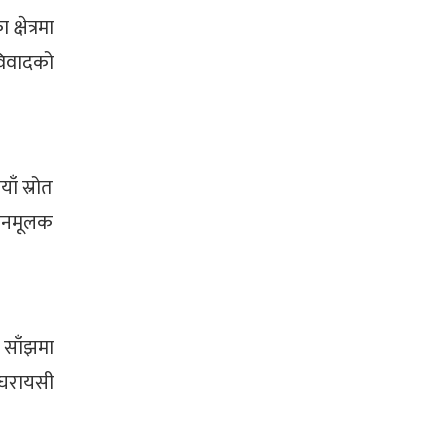
्षेत्रमा
विवादको
ँ स्रोत
्ञानमूलक
। साँझमा
ा घरायसी