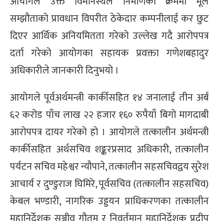
आयोगले उक्त विमानस्थल निर्माणका क्रममा मूल
्ट
सम्झौताको प्रावधान विपरीत ठेकेदार कम्पनीलाई कर छुट
दिएर आर्थिक अनियमितता गरेको उल्लेख गदै आरोपपत्र
ोजगार
दर्ता गरेको आयोगका सहायक प्रवक्ता गणेशबहादुर
अधिकारीले जानकारी दिनुभयो ।
आयोगले पूर्वअर्थमन्त्री कार्कीसहित १४ जनालाई तीन अर्ब
चार
६२ करोड पाँच लाख २२ हजार १६० रुपैयाँ बिगो मागदाबी
आरोपपत्र दायर गरेको हो । आयोगले तत्कालीन अर्थमन्त्री
कार्कीसहित अर्थसचिव शङ्करप्रसाद अधिकारी, तत्कालीन
पर्यटन सचिव महेश्वर न्यौपाने, तत्कालीन सहसचिवद्वय सुरेश
लेषण
आचार्य र दुण्डुराज घिमिरे, पूर्वसचिव (तत्कालीन सहसचिव)
केबल भण्डारी, नागरिक उड्डयन प्राधिकरणका तत्कालीन
महानिर्देशक सञ्जीव गौतम र निवर्तमान महानिर्देशक प्रदीप