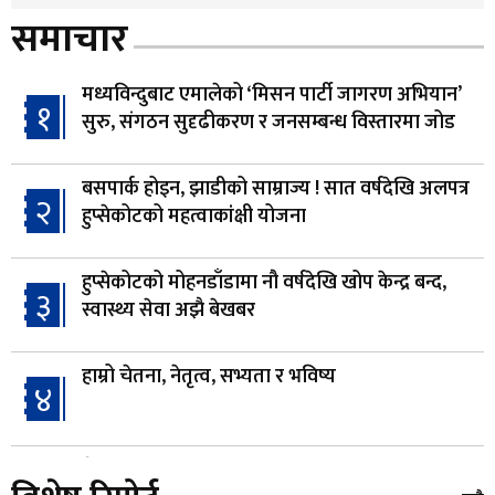
समाचार
मध्यविन्दुबाट एमालेको ‘मिसन पार्टी जागरण अभियान’
१
सुरु, संगठन सुदृढीकरण र जनसम्बन्ध विस्तारमा जोड
बसपार्क होइन, झाडीको साम्राज्य ! सात वर्षदेखि अलपत्र
२
हुप्सेकोटको महत्वाकांक्षी योजना
हुप्सेकोटको मोहनडाँडामा नौ वर्षदेखि खोप केन्द्र बन्द,
३
स्वास्थ्य सेवा अझै बेखबर
हाम्रो चेतना, नेतृत्व, सभ्यता र भविष्य
४
गैँडाको आतंकः बगुवनमा किसानको धानबाली नष्ट,
५