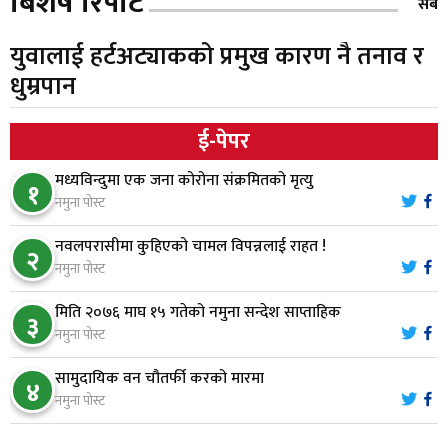
बिशेष रिपोर्ट
क्षतिपूर्तिको माग
सबै
युवालाई हर्टअट्याकको प्रमुख कारण नै तनाव र
स्थापनाको एक दशकपछि विनयी त्रिवेणीको आफ्नै
६
धुम्रपान
प्रशासकीय भवनको शिलान्यास
ई-पेपर
भरतपुर अस्पतालद्वारा आइसियुमा प्रतिक्षारत बिरामीको
७
नाम ‘डिस्प्ले बोर्ड’मा
मध्यविन्दुमा एक जना कोरोना संक्रमितको मृत्यु
१
नमुना पोस्ट
नारायणघाट–बुटवल सडकमा ‘क्यानोपी ब्रिज’ निर्माण
८
नवलपरासीमा कुहिएको चामल विपन्नलाई राहत !
२
नमुना पोस्ट
मिति २०७६ माघ १५ गतेको नमुना सन्देश साप्ताहिक
मौलाकालिकाको १८८२ खुड्किला : आस्था र आरोग्यको‘
३
९
नमुना पोस्ट
‘सर्ट हाइकिङ’
सामुदायिक वन चौतर्फी करको मारमा
४
वन उद्यममा जोडिँदै नवलपुरका महिला
नमुना पोस्ट
१०