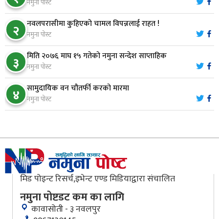
नमुना पोस्ट
मौलाकालिकाको १८८२ खुड्किला : आस्था र आरोग्यको‘
८
नवलपरासीमा कुहिएको चामल विपन्नलाई राहत !
२
‘सर्ट हाइकिङ’
नमुना पोस्ट
मिति २०७६ माघ १५ गतेको नमुना सन्देश साप्ताहिक
वन उद्यममा जोडिँदै नवलपुरका महिला
३
९
नमुना पोस्ट
सामुदायिक वन चौतर्फी करको मारमा
४
नारायणघाट–बुटवल सडकः पूर्वी खण्डमा कालोपत्रे सम्पन्न
नमुना पोस्ट
१०
मिड पोइन्ट रिसर्च,इभेन्ट एण्ड मिडियाद्वारा संचालित
नमुना पोष्टडट कम का लागि
कावासोती - ३ नवलपुर