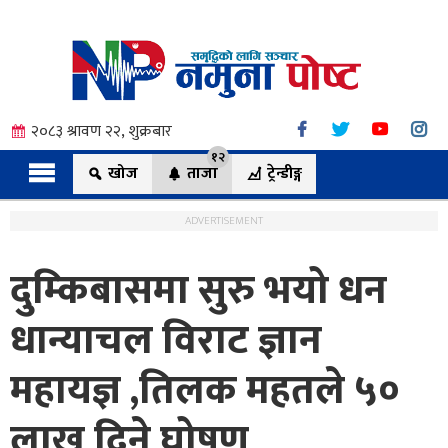
२०८३ श्रावण २२, शुक्रबार
१२
खोज
ताजा
ट्रेन्डीङ्ग
ADVERTISEMENT
दुम्किबासमा सुरु भयो धन
त्य
धान्याचल विराट ज्ञान
महायज्ञ ,तिलक महतले ५०
ी.
लाख दिने घोषण