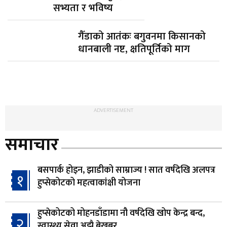
सभ्यता र भविष्य
गैँडाको आतंकः बगुवनमा किसानको
धानबाली नष्ट, क्षतिपूर्तिको माग
ADVERTISEMENT
समाचार
बसपार्क होइन, झाडीको साम्राज्य ! सात वर्षदेखि अलपत्र
१
हुप्सेकोटको महत्वाकांक्षी योजना
हुप्सेकोटको मोहनडाँडामा नौ वर्षदेखि खोप केन्द्र बन्द,
२
स्वास्थ्य सेवा अझै बेखबर