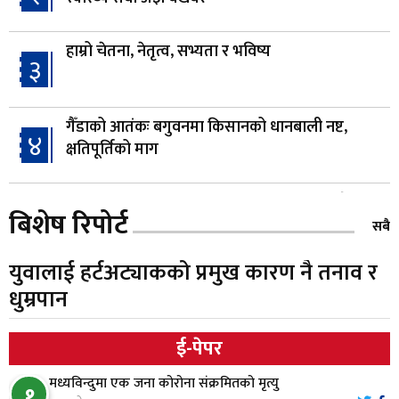
हाम्रो चेतना, नेतृत्व, सभ्यता र भविष्य
३
गैँडाको आतंकः बगुवनमा किसानको धानबाली नष्ट,
४
क्षतिपूर्तिको माग
स्थापनाको एक दशकपछि विनयी त्रिवेणीको आफ्नै
५
बिशेष रिपोर्ट
प्रशासकीय भवनको शिलान्यास
सबै
युवालाई हर्टअट्याकको प्रमुख कारण नै तनाव र
भरतपुर अस्पतालद्वारा आइसियुमा प्रतिक्षारत बिरामीको
६
धुम्रपान
नाम ‘डिस्प्ले बोर्ड’मा
ई-पेपर
नारायणघाट–बुटवल सडकमा ‘क्यानोपी ब्रिज’ निर्माण
७
मध्यविन्दुमा एक जना कोरोना संक्रमितको मृत्यु
१