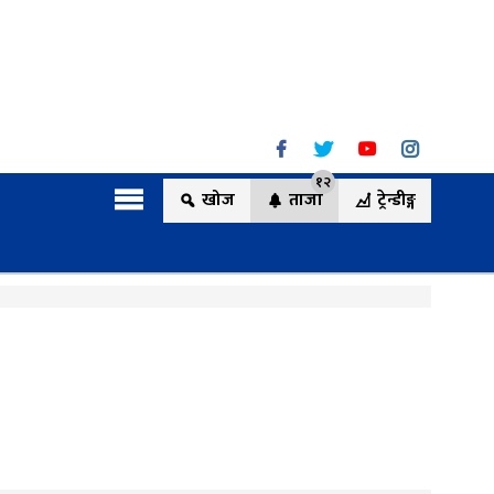
१२
खोज
ताजा
ट्रेन्डीङ्ग