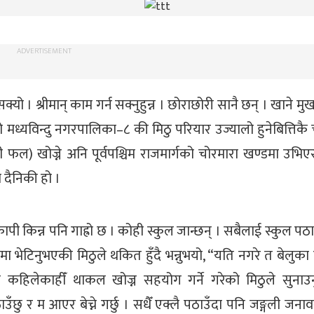
ADVERTISEMENT
यो । श्रीमान् काम गर्न सक्नुहुन्न । छोराछोरी सानै छन् । खाने मु
ो मध्यविन्दु नगरपालिका–८ की मिठु परियार उज्यालो हुनेबित्तिकै
 फल) खोज्ने अनि पूर्वपश्चिम राजमार्गको चोरमारा खण्डमा उभिएर 
 दैनिकी हो ।
ी किन्न पनि गाह्रो छ । कोही स्कुल जान्छन् । सबैलाई स्कुल प
 भेटिनुभएकी मिठुले थकित हुँदै भन्नुभयो, “यति नगरे त बेलुका
ने कहिलेकाहीँ थाकल खोज्न सहयोग गर्ने गरेको मिठुले सुनाउ
छु र म आएर बेच्ने गर्छु । सधैँ एक्लै पठाउँदा पनि जङ्गली जन