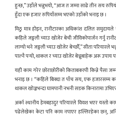
हुन्छ,” उहाँले भन्नुभयो, “आज त जम्मा साढे तीन सय रुपि
्ट
हुँदा एक हजार रुपियाँसम्म भएको उहाँको भनाइ छ ।
ोजगार
मिठु मात्र होइन, रानीटारका अधिकांश दलित समुदायल
कहिले जङ्गली च्याउ खोजेर बेची जीविकोपार्जन गर्नु रान
लाग्यो भने जङ्गली च्याउ खोजेर बेच्छौँ,” सीता परियारले भ
पाल्नै पर्‍यो, थाकल र च्याउ खोजेर बेच्नुबाहेक अरू उपाय प
चार
यही काम गरेर छोराछोरीको किताबकापी किन्ने पैसा जम्म
भनाइ छ । “कहिले बिक्दा त पाँच सय, एक हजारसम्म कमाइ ह
थाकल खोज्नभन्दा घामपानी नभनी सडक किनारामा उभिएर बेच्न
लेषण
अर्का स्थानीय हेमबहादुर परियारले विवश भएर यस्तो काम
पढेलेखेका केटा पनि काम नपाएर हल्लिरहेका छन्, अनि ज्