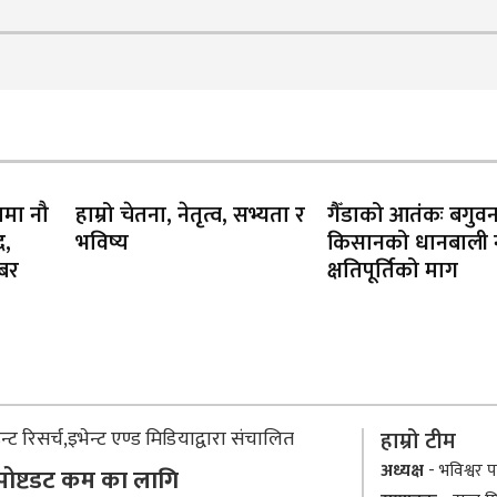
ामा नौ
हाम्रो चेतना, नेतृत्व, सभ्यता र
गैँडाको आतंकः बगुव
द,
भविष्य
किसानको धानबाली नष
खबर
क्षतिपूर्तिको माग
्ट रिसर्च,इभेन्ट एण्ड मिडियाद्वारा संचालित
हाम्रो टीम
अध्यक्ष
- भविश्वर पा
 पोष्टडट कम का लागि