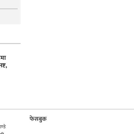
नमा
्ट,
फेसबुक
ण्डे