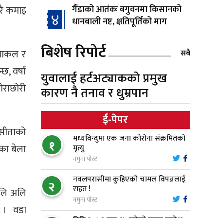
ेरै कमाइ
गैँडाको आतंकः बगुवनमा किसानको
४
धानबाली नष्ट, क्षतिपूर्तिको माग
बिशेष रिपोर्ट
स्थापनाको एक दशकपछि विनयी
 थाकल र
सबै
५
त्रिवेणीको आफ्नै प्रशासकीय भवनको
छ, वर्षा
शिलान्यास
युवालाई हर्टअट्याकको प्रमुख
छोराछोरी
कारण नै तनाव र धुम्रपान
भरतपुर अस्पतालद्वारा आइसियुमा
६
प्रतिक्षारत बिरामीको नाम ‘डिस्प्ले
ई-पेपर
बोर्ड’मा
 सीताको
मध्यविन्दुमा एक जना कोरोना संक्रमितको
१
नारायणघाट–बुटवल सडकमा
मका बेला
मृत्यु
७
‘क्यानोपी ब्रिज’ निर्माण
नमुना पोस्ट
नवलपरासीमा कुहिएको चामल विपन्नलाई
२
मौलाकालिकाको १८८२ खुड्किला :
राहत !
८
 अलि अलि
आस्था र आरोग्यको‘ ‘सर्ट हाइकिङ’
नमुना पोस्ट
यो । वडा