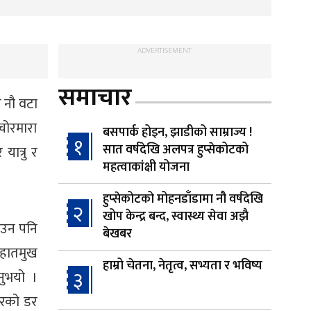
ADVERTISEMENT
समाचार
ख नौ वटा
 चोरमारा
बसपार्क होइन, झाडीको साम्राज्य !
१
सात वर्षदेखि अलपत्र हुप्सेकोटको
यात्रु र
महत्वाकांक्षी योजना
हुप्सेकोटको मोहनडाँडामा नौ वर्षदेखि
२
खोप केन्द्र बन्द, स्वास्थ्य सेवा अझै
ठाउन पनि
बेखबर
 हातमुख
हाम्रो चेतना, नेतृत्व, सभ्यता र भविष्य
३
नुभयो ।
ावरको डर