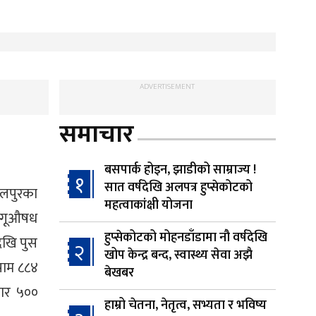
ADVERTISEMENT
समाचार
बसपार्क होइन, झाडीको साम्राज्य !
१
सात वर्षदेखि अलपत्र हुप्सेकोटको
वलपुरका
महत्वाकांक्षी योजना
लागूऔषध
हुप्सेकोटको मोहनडाँडामा नौ वर्षदेखि
ेखि पुस
२
खोप केन्द्र बन्द, स्वास्थ्य सेवा अझै
पाम ८८४
बेखबर
जार ५००
हाम्रो चेतना, नेतृत्व, सभ्यता र भविष्य