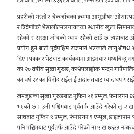
ट्याबलेट, स्पास्मो ४२६ ट्याबलेट, फेन्सेडिल २०० बोतल
्ट
प्रहरीको गस्ती र चेकजाँचका क्रममा आगूऔषध ओसारपसारमा 
ोजगार
र त्रिवेणीको भैसालोटनलगायतका स्थानीय खुला सिमानाक
रहेको र सुरक्षा जाँचको ग्याप रहेको ठाउँ छ त्यहाबा
प्रयोग हुने बाटो पूर्वपश्चिम राजमार्ग भएकाले लागू
दिए ।पत्रकार भेटघाट कार्यक्रममा आइतबार मध्यबिन्द
चार
का २० वर्षीय सुब्वा गुरुङ, काभ्रेपलाञ्चोक मन्दन गाउ
का वर्ष २१ का विनोद राईलाई अदालतबाट म्याद थप गरा
लमजुङका सुब्बा गुरुङबाट नुफिन ५१ एम्पुल, फेनारगन ६
भएको छ । उनी पश्चिमबाट पूर्वतर्फ आउँदै गरेको लु २
लेषण
साथबाट नुफिन ९ एम्पुल, फेनारगन ९ एम्पुल, डाइजापाम ९
पनि पश्चिमबाट पूर्वतर्फ आउँदै गरेको ना ५ ख ७६३३ नम्