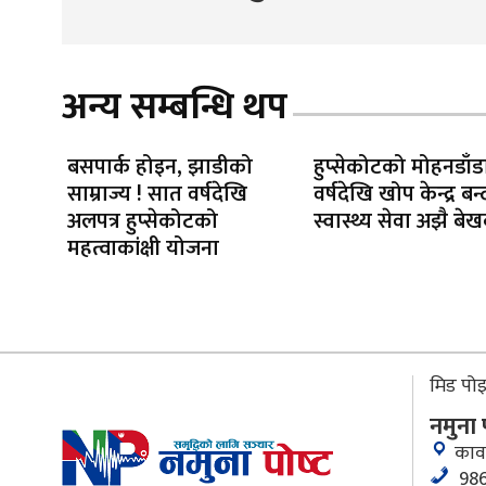
अन्य सम्बन्धि थप
बसपार्क होइन, झाडीको
हुप्सेकोटको मोहनडाँड
साम्राज्य ! सात वर्षदेखि
वर्षदेखि खोप केन्द्र बन्
अलपत्र हुप्सेकोटको
स्वास्थ्य सेवा अझै बे
महत्वाकांक्षी योजना
मिड पोइन
नमुना
काव
986