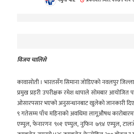
नमुना पोष्ट
प्रकाशित मिति: २०७५ पौष 
विजय चालिसे
कावासोती । भारतसँग सिमाना जोडिएको नवलपुर जिल्ला ल
प्रमुख प्रहरी उपरीक्षक रमेश थापाले सोमबार आयोजित
ओसारपसार भएको अनुसन्धानबाट खुलेको जानकारी दिए । प
९ गतेसम्म पाँच महिनाको अवधिमा लागूऔषध कारोबारमा 
एम्पुल, फेनारगन ९०१ एम्पुल, नुफिन ७९४ एम्पुल, टालज