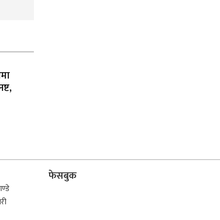
नमा
्ट,
फेसबुक
ण्डे
िरी