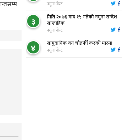
८
आस्था र आरोग्यको‘ ‘सर्ट हाइकिङ’
न्तसम्म
नमुना पोस्ट
मिति २०७६ माघ १५ गतेको नमुना सन्देश
३
वन उद्यममा जोडिँदै नवलपुरका महिला
साप्ताहिक
९
नमुना पोस्ट
सामुदायिक वन चौतर्फी करको मारमा
४
नारायणघाट–बुटवल सडकः पूर्वी
नमुना पोस्ट
१०
खण्डमा कालोपत्रे सम्पन्न