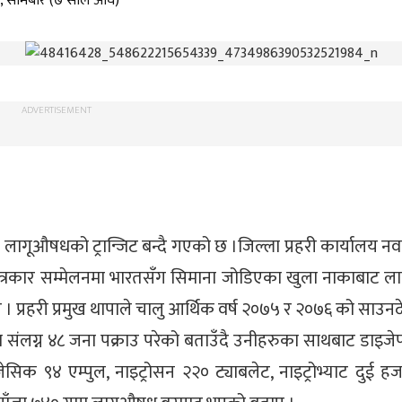
९, सोमबार (७ साल अघि)
ADVERTISEMENT
ागूऔषधको ट्रान्जिट बन्दै गएको छ ।जिल्ला प्रहरी कार्यालय न
 पत्रकार सम्मेलनमा भारतसँग सिमाना जोडिएका खुला नाकाबाट 
्रहरी प्रमुख थापाले चालु आर्थिक वर्ष २०७५ र २०७६ को साउनद
संलग्न ४८ जना पक्राउ परेको बताउँदै उनीहरुका साथबाट डाइजे
ेसिक ९४ एम्पुल, नाइट्रोसन २२० ट्याबलेट, नाइट्रोभ्याट दुई ह