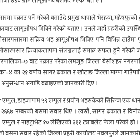
 र गाँजा ७४० ग्राम लागूऔषध बरामद भएको बताए ।
पक्राउ पर्ने गरेको बताउँदै प्रमुख थापाले भैरहवा, महेषपुरको 
ाबाट लागूऔषध भित्रिने गरेको बताए । उनले जहाँ प्रहरीको उपस्
ट ओसारपसारमा सक्रिय भइ आगूऔषध भित्रिए पनि विभिन्न ठाउँमा 
औषध ओसारपसार क्रियाकलापमा संलग्नलाई समात्न सफल हुने गरेको 
ु नगरपालिका–७ बाट पक्राउ परेका लमजुङ जिल्ला बेसीशहर नगरप
ँपालिका–४ का २१ वर्षीय सागर ढकाल र खोटाङ जिल्ला माग्पा गाउँ
ई अनुसन्धान अगाडि बढाइएको जानकारी दिए ।
१ एम्पुल, डाइजापाम ५९ एम्पुल र प्रयोग भइसकेको सिरिन्ज एक था
 ख २६६७ नम्बरको बसमा सवार थिए । त्यस्तै, सागर ढकाल र विनो
 एम्पुल र नाइट्राभेट १० लेखिएको ३११ ट्याबलेट फेला परेको हो 
बरको बसमा सवार रहेको जिल्ला प्रहरी कार्यालय नवलपुरले जानका