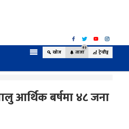
१२
खोज
ताजा
ट्रेन्डीङ्ग
लु आर्थिक बर्षमा ४८ जना