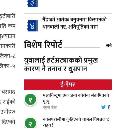
३
ठुटीबारी
गैँडाको आतंकः बगुवनमा किसानको
४
थिति कम
धानबाली नष्ट, क्षतिपूर्तिको माग
पु¥याउन
बिशेष रिपोर्ट
स्थापनाको एक दशकपछि विनयी
जानकारी
सबै
५
त्रिवेणीको आफ्नै प्रशासकीय भवनको
ालिका–८
शिलान्यास
युवालाई हर्टअट्याकको प्रमुख
पालिका–५
कारण नै तनाव र धुम्रपान
भरतपुर अस्पतालद्वारा आइसियुमा
६
प्रतिक्षारत बिरामीको नाम ‘डिस्प्ले
ई-पेपर
बोर्ड’मा
न बरामद
मध्यविन्दुमा एक जना कोरोना संक्रमितको
१
नारायणघाट–बुटवल सडकमा
द राईको
मृत्यु
७
‘क्यानोपी ब्रिज’ निर्माण
नमुना पोस्ट
। उनीहरु
नवलपरासीमा कुहिएको चामल विपन्नलाई
री दिएको
२
मौलाकालिकाको १८८२ खुड्किला :
राहत !