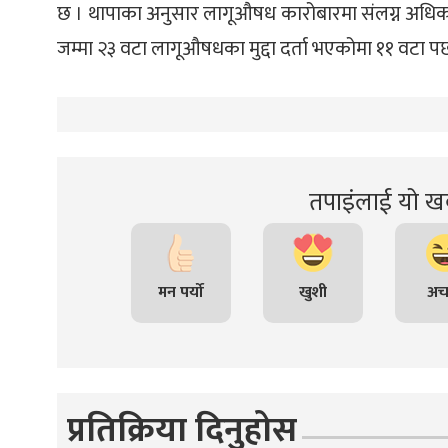
छ । थापाका अनुसार लागूऔषध कारोबारमा संलग्न अधिकां
जम्मा २३ वटा लागूऔषधका मुद्दा दर्ता भएकोमा ११ वटा प
तपाइंलाई यो खब
मन पर्यो
खुशी
अच
प्रतिक्रिया दिनुहोस