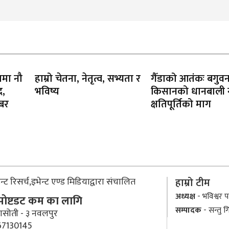
ामा नौ
हाम्रो चेतना, नेतृत्व, सभ्यता र
गैँडाको आतंकः बगुव
द,
भविष्य
किसानको धानबाली नष
खबर
क्षतिपूर्तिको माग
्ट रिसर्च,इभेन्ट एण्ड मिडियाद्वारा संचालित
हाम्रो टीम
अध्यक्ष
- भविश्वर पा
 पोष्टडट कम का लागि
सम्पादक
- सन्तु ग
ासोती - ३ नवलपुर
7130145