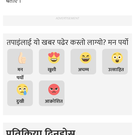
बताए ।
्ट
ADVERTISEMENT
ोजगार
तपाइंलाई यो खबर पढेर कस्तो लाग्यो? मन पर्यो
चार
मन
खुशी
अचम्म
उत्साहित
पर्यो
दुखी
आक्रोशित
लेषण
प्रतिक्रिया दिनुहोस