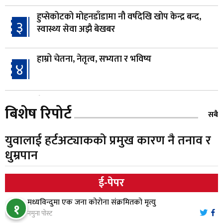
हुप्सेकोटको मोहनडाँडामा नौ वर्षदेखि खोप केन्द्र बन्द,
३
स्वास्थ्य सेवा अझै बेखबर
हाम्रो चेतना, नेतृत्व, सभ्यता र भविष्य
४
गैँडाको आतंकः बगुवनमा किसानको धानबाली नष्ट,
५
बिशेष रिपोर्ट
क्षतिपूर्तिको माग
सबै
युवालाई हर्टअट्याकको प्रमुख कारण नै तनाव र
स्थापनाको एक दशकपछि विनयी त्रिवेणीको आफ्नै
६
धुम्रपान
प्रशासकीय भवनको शिलान्यास
ई-पेपर
भरतपुर अस्पतालद्वारा आइसियुमा प्रतिक्षारत बिरामीको
७
नाम ‘डिस्प्ले बोर्ड’मा
मध्यविन्दुमा एक जना कोरोना संक्रमितको मृत्यु
१
नमुना पोस्ट