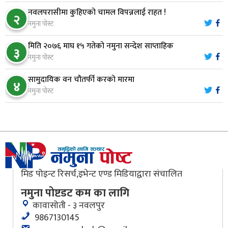
नारायणघाट–बुटवल सडकमा ‘क्यानोपी ब्रिज’ निर्माण
८
नवलपरासीमा कुहिएको चामल विपन्नलाई राहत !
२
नमुना पोस्ट
मिति २०७६ माघ १५ गतेको नमुना सन्देश साप्ताहिक
मौलाकालिकाको १८८२ खुड्किला : आस्था र आरोग्यको‘
३
९
नमुना पोस्ट
‘सर्ट हाइकिङ’
सामुदायिक वन चौतर्फी करको मारमा
४
वन उद्यममा जोडिँदै नवलपुरका महिला
नमुना पोस्ट
१०
मिड पोइन्ट रिसर्च,इभेन्ट एण्ड मिडियाद्वारा संचालित
नमुना पोष्टडट कम का लागि
कावासोती - ३ नवलपुर
9867130145