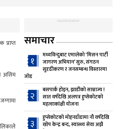
ADVERTISEMENT
समाचार
 प्राप्त
मध्यविन्दुबाट एमालेको ‘मिसन पार्टी
१
जागरण अभियान’ सुरु, संगठन
सुदृढीकरण र जनसम्बन्ध विस्तारमा
्ष असिम
जोड
बसपार्क होइन, झाडीको साम्राज्य !
२
सात वर्षदेखि अलपत्र हुप्सेकोटको
जग्गामा
महत्वाकांक्षी योजना
हुप्सेकोटको मोहनडाँडामा नौ वर्षदेखि
३
खोप केन्द्र बन्द, स्वास्थ्य सेवा अझै
ालिकाले