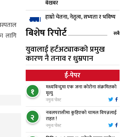
बेखबर
हाम्रो चेतना, नेतृत्व, सभ्यता र भविष्य
४
 अस्पताल
बिशेष रिपोर्ट
सबै
का लागि
गैँडाको आतंकः बगुवनमा किसानको
५
युवालाई हर्टअट्याकको प्रमुख
धानबाली नष्ट, क्षतिपूर्तिको माग
कारण नै तनाव र धुम्रपान
स्थापनाको एक दशकपछि विनयी
६
ई-पेपर
त्रिवेणीको आफ्नै प्रशासकीय भवनको
शिलान्यास
मध्यविन्दुमा एक जना कोरोना संक्रमितको
१
मृत्यु
भरतपुर अस्पतालद्वारा आइसियुमा
नमुना पोस्ट
७
प्रतिक्षारत बिरामीको नाम ‘डिस्प्ले
नवलपरासीमा कुहिएको चामल विपन्नलाई
बोर्ड’मा
२
राहत !
नमुना पोस्ट
नारायणघाट–बुटवल सडकमा
८
‘क्यानोपी ब्रिज’ निर्माण