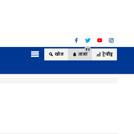
१२
खोज
ताजा
ट्रेन्डीङ्ग