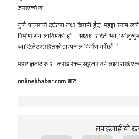
्ट
जनाएको छ ।
ोजगार
कुनै प्रकारको दुर्घटना तथा बिरामी हुँदा महङ्गो रकम खर्
निर्माण गर्न लागिएको होे । अध्यक्ष राईले भने, ‘सो
भ्यान्टिलेटरसहितको अस्पताल निर्माण गर्नेछौं ।’
महायज्ञबाट रु २० करोड रकम सङ्कलन गर्ने लक्ष्य राखिएको
चार
onlinekhabar.com बाट
लेषण
तपाइंलाई यो खब