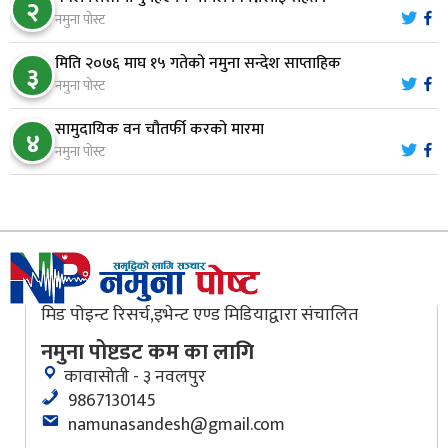
८
२
नमुना पोस्ट
मिति २०७६ माघ १५ गतेको नमुना सन्देश साप्ताहिक
मौलाकालिकाको १८८२ खुड्किला : आस्था र आरोग्यको‘
३
९
नमुना पोस्ट
‘सर्ट हाइकिङ’
सामुदायिक वन चौतर्फी करको मारमा
४
वन उद्यममा जोडिँदै नवलपुरका महिला
नमुना पोस्ट
१०
मिड पोइन्ट रिसर्च,इभेन्ट एण्ड मिडियाद्वारा संचालित
नमुना पोष्टडट कम का लागि
कावासोती - ३ नवलपुर
9867130145
namunasandesh@gmail.com