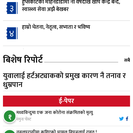
हुप्सेकोटको मोहनडाँडामा नौ वर्षदेखि खोप केन्द्र बन्द,
३
स्वास्थ्य सेवा अझै बेखबर
हाम्रो चेतना, नेतृत्व, सभ्यता र भविष्य
४
गैँडाको आतंकः बगुवनमा किसानको धानबाली नष्ट,
५
बिशेष रिपोर्ट
क्षतिपूर्तिको माग
सबै
युवालाई हर्टअट्याकको प्रमुख कारण नै तनाव र
स्थापनाको एक दशकपछि विनयी त्रिवेणीको आफ्नै
६
धुम्रपान
प्रशासकीय भवनको शिलान्यास
ई-पेपर
भरतपुर अस्पतालद्वारा आइसियुमा प्रतिक्षारत बिरामीको
७
नाम ‘डिस्प्ले बोर्ड’मा
मध्यविन्दुमा एक जना कोरोना संक्रमितको मृत्यु
१
नमुना पोस्ट
नारायणघाट–बुटवल सडकमा ‘क्यानोपी ब्रिज’ निर्माण
नवलपरासीमा कुहिएको चामल विपन्नलाई राहत !