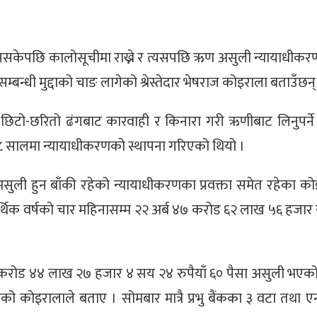
नसकेपछि कालोसूचीमा राख्ने र त्यसपछि ऋण असुली न्यायाधीकरणमा
म्बन्धी मुद्दाको चाङ लागेको श्रेस्तेदार भेषराज कोइराला बताउँछन्
हरु छिटो-छरितो ढंगबाट कारवाही र किनारा गरी ऋणीबाट लिनुपर्
५८ सालमा न्यायाधीकरणको स्थापना गरिएको थियो ।
असुली हुन बाँकी रहेको न्यायाधीकरणका प्रवक्ता समेत रहेका को
िक वर्षको चार महिनासम्म २२ अर्ब ४७ करोड ६२ लाख ५६ हजार रु
 ५० करोड ४४ लाख २७ हजार ४ सय २४ रुपैयाँ ६० पैसा असुली भएको
रहेको कोइरालाले बताए । सोमबार मात्रै प्रभु बैंकका ३ वटा तथा