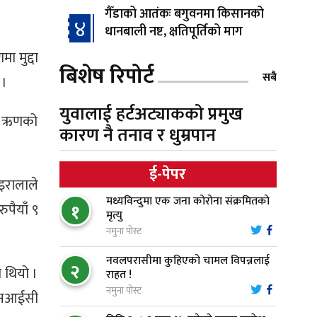
गैँडाको आतंकः बगुवनमा किसानको
४
धानबाली नष्ट, क्षतिपूर्तिको माग
 मुद्दा
बिशेष रिपोर्ट
स्थापनाको एक दशकपछि विनयी
सबै
 ।
५
त्रिवेणीको आफ्नै प्रशासकीय भवनको
शिलान्यास
युवालाई हर्टअट्याकको प्रमुख
ने ऋणको
कारण नै तनाव र धुम्रपान
भरतपुर अस्पतालद्वारा आइसियुमा
६
प्रतिक्षारत बिरामीको नाम ‘डिस्प्ले
ई-पेपर
बोर्ड’मा
इरालाले
मध्यविन्दुमा एक जना कोरोना संक्रमितको
पैयाँ ९
१
नारायणघाट–बुटवल सडकमा
मृत्यु
७
‘क्यानोपी ब्रिज’ निर्माण
नमुना पोस्ट
नवलपरासीमा कुहिएको चामल विपन्नलाई
२
मौलाकालिकाको १८८२ खुड्किला :
 थियो ।
राहत !
८
आस्था र आरोग्यको‘ ‘सर्ट हाइकिङ’
नमुना पोस्ट
 एनआईसी