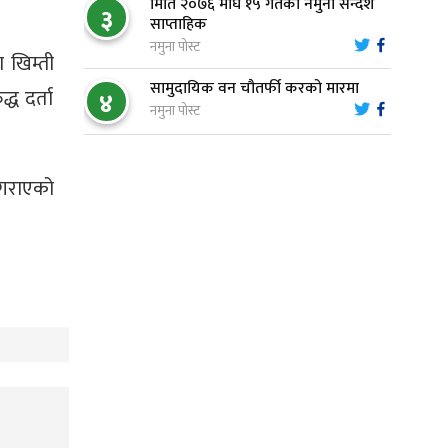
मिति २०७६ माघ १५ गतेको नमुना सन्देश
३
वन उद्यममा जोडिँदै नवलपुरका महिला
साप्ताहिक
९
नमुना पोस्ट
 खिम्ती
सामुदायिक वन चौतर्फी करको मारमा
्ध दर्ता
४
नारायणघाट–बुटवल सडकः पूर्वी
नमुना पोस्ट
१०
खण्डमा कालोपत्रे सम्पन्न
ा गराएको