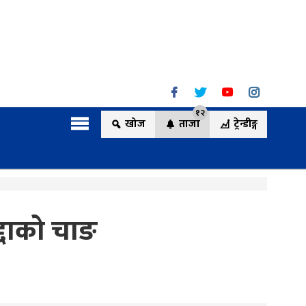
१२
खोज
ताजा
ट्रेन्डीङ्ग
्दाको चाङ