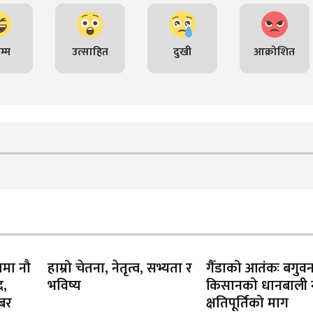
म्म
उत्साहित
दुखी
आक्रोशित
ामा नौ
हाम्रो चेतना, नेतृत्व, सभ्यता र
गैँडाको आतंकः बगुव
द,
भविष्य
किसानको धानबाली नष
खबर
क्षतिपूर्तिको माग