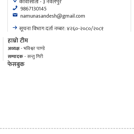
कावासोती - ३ नवलपुर
9867130145
namunasandesh@gmail.com
सूचना विभाग दर्ता नम्बर: ४२६०-२०८०/२०८१
हाम्रो टीम
अध्यक्ष
- भविश्वर पाण्डे
सम्पादक
- सन्तु गिरी
फेसबुक