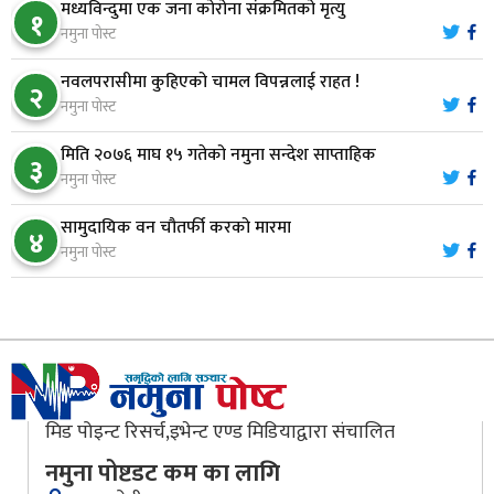
७
मध्यविन्दुमा एक जना कोरोना संक्रमितको मृत्यु
प्रशासकीय भवनको शिलान्यास
१
नमुना पोस्ट
भरतपुर अस्पतालद्वारा आइसियुमा प्रतिक्षारत बिरामीको
नवलपरासीमा कुहिएको चामल विपन्नलाई राहत !
८
२
नाम ‘डिस्प्ले बोर्ड’मा
नमुना पोस्ट
मिति २०७६ माघ १५ गतेको नमुना सन्देश साप्ताहिक
३
नारायणघाट–बुटवल सडकमा ‘क्यानोपी ब्रिज’ निर्माण
नमुना पोस्ट
९
सामुदायिक वन चौतर्फी करको मारमा
४
नमुना पोस्ट
मौलाकालिकाको १८८२ खुड्किला : आस्था र आरोग्यको‘
१०
‘सर्ट हाइकिङ’
मिड पोइन्ट रिसर्च,इभेन्ट एण्ड मिडियाद्वारा संचालित
नमुना पोष्टडट कम का लागि