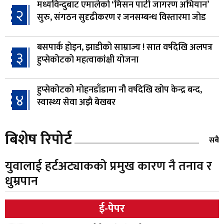
मध्यविन्दुबाट एमालेको ‘मिसन पार्टी जागरण अभियान’
२
सुरु, संगठन सुदृढीकरण र जनसम्बन्ध विस्तारमा जोड
बसपार्क होइन, झाडीको साम्राज्य ! सात वर्षदेखि अलपत्र
३
हुप्सेकोटको महत्वाकांक्षी योजना
हुप्सेकोटको मोहनडाँडामा नौ वर्षदेखि खोप केन्द्र बन्द,
४
स्वास्थ्य सेवा अझै बेखबर
हाम्रो चेतना, नेतृत्व, सभ्यता र भविष्य
बिशेष रिपोर्ट
५
सबै
युवालाई हर्टअट्याकको प्रमुख कारण नै तनाव र
गैँडाको आतंकः बगुवनमा किसानको धानबाली नष्ट,
धुम्रपान
६
क्षतिपूर्तिको माग
ई-पेपर
स्थापनाको एक दशकपछि विनयी त्रिवेणीको आफ्नै