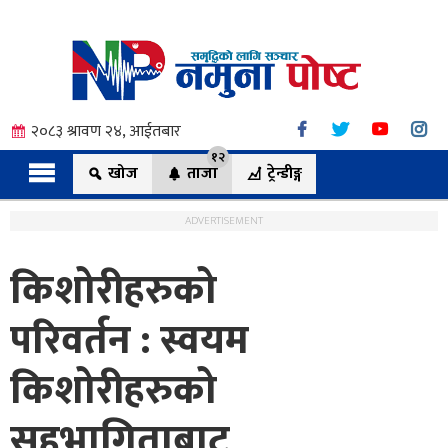
२०८३ श्रावण २४, आईतबार
१२
खोज
ताजा
ट्रेन्डीङ्ग
ADVERTISEMENT
किशोरीहरुको
त्य
परिवर्तन : स्वयम
किशोरीहरुको
ी.
सहभागिताबाट