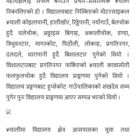
महायज्ञलाई सफल बनाउन प्रचार–प्रसारत्मक ¥याली
्ट
निकालिएको हो । विद्यालयबाट निस्किएको मोटरसाइकल
ोजगार
¥याली कोइलापानी, हात्तीखोर, रिठ्ठेपानी, नयाँगाउँ, बेलचोक
हुदै घलेचोक, अठ्ठाइस बिगाह, थकालीचोक, डण्डा,
त्रिभुवनटार, मागरकोट, पिठौली, लोकाह, प्रगतिनगर,
दलदले, धारापानी हुदै बिशालटार पुगेको थियो ।
विशालटारबाट प्रगतिनगर फर्किएको ¥याली कावासोती
चार
फलफुलचोक हुदै विद्यालय प्राङ्गणमा पुगेको थियो ।
विद्यालय प्रङ्गणबाट हुप्सेकोट गाउँपालिकाको शंखदेव सम्म
पुगेर पुनः विद्यालय प्राङ्गणमा आएर सम्पन्न भएको थियो ।
लेषण
¥यालीमा विद्यालय क्षेत्र आसपासका युवा तथा