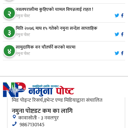
नारायणघाट–बुटवल सडकमा ‘क्यानोपी ब्रिज’ निर्माण
८
नवलपरासीमा कुहिएको चामल विपन्नलाई राहत !
२
नमुना पोस्ट
मिति २०७६ माघ १५ गतेको नमुना सन्देश साप्ताहिक
मौलाकालिकाको १८८२ खुड्किला : आस्था र आरोग्यको‘
३
९
नमुना पोस्ट
‘सर्ट हाइकिङ’
सामुदायिक वन चौतर्फी करको मारमा
४
वन उद्यममा जोडिँदै नवलपुरका महिला
नमुना पोस्ट
१०
मिड पोइन्ट रिसर्च,इभेन्ट एण्ड मिडियाद्वारा संचालित
नमुना पोष्टडट कम का लागि
कावासोती - ३ नवलपुर
9867130145