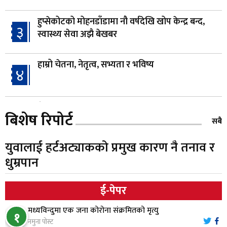
हुप्सेकोटको मोहनडाँडामा नौ वर्षदेखि खोप केन्द्र बन्द,
३
स्वास्थ्य सेवा अझै बेखबर
हाम्रो चेतना, नेतृत्व, सभ्यता र भविष्य
४
गैँडाको आतंकः बगुवनमा किसानको धानबाली नष्ट,
५
बिशेष रिपोर्ट
क्षतिपूर्तिको माग
सबै
युवालाई हर्टअट्याकको प्रमुख कारण नै तनाव र
स्थापनाको एक दशकपछि विनयी त्रिवेणीको आफ्नै
६
धुम्रपान
प्रशासकीय भवनको शिलान्यास
ई-पेपर
भरतपुर अस्पतालद्वारा आइसियुमा प्रतिक्षारत बिरामीको
७
नाम ‘डिस्प्ले बोर्ड’मा
मध्यविन्दुमा एक जना कोरोना संक्रमितको मृत्यु
१
नमुना पोस्ट