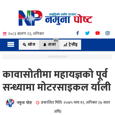
२०८३ श्रावण २३, शनिबार
१२
खोज
ताजा
ट्रेन्डीङ्ग
ADVERTISEMENT
कावासोतीमा महायज्ञको पूर्व
त्य
सन्ध्यामा मोटरसाइकल र्याली
ी.
नमुना पोष्ट
प्रकाशित मिति: २०७५ माघ १२, शनिबार (७ साल
अघि)