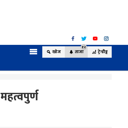
१२
खोज
ताजा
ट्रेन्डीङ्ग
हत्वपुर्ण