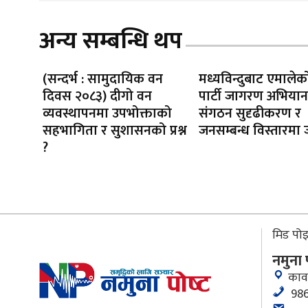
अन्य सम्बन्धि थप
(सन्दर्भ : सामुदायिक वन
मध्यविन्दुबाट एमाले
दिवस २०८३) दीगो वन
पार्टी जागरण अभियान’
व्यवस्थापनमा उपभोक्ताको
संगठन सुदृढीकरण र
सहभागिता र सुशासनको प्रश्न
जनसम्बन्ध विस्तारमा
?
मिड पोइन
नमुना
काव
986