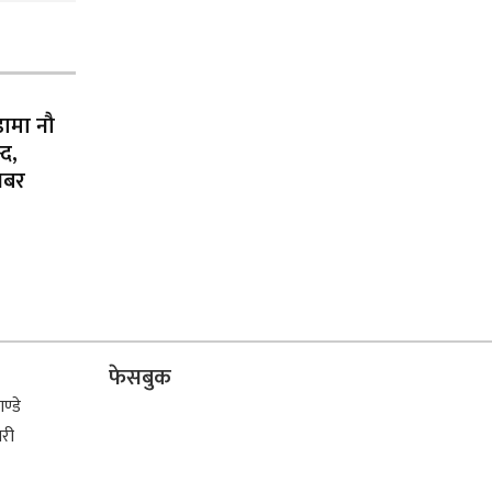
डामा नौ
्द,
ेखबर
फेसबुक
ण्डे
िरी