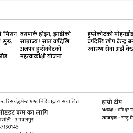
को ‘मिसन
बसपार्क होइन, झाडीको
हुप्सेकोटको मोहनडाँ
 सुरु,
साम्राज्य ! सात वर्षदेखि
वर्षदेखि खोप केन्द्र बन
अलपत्र हुप्सेकोटको
स्वास्थ्य सेवा अझै ब
 जोड
महत्वाकांक्षी योजना
्ट रिसर्च,इभेन्ट एण्ड मिडियाद्वारा संचालित
हाम्रो टीम
अध्यक्ष
- भविश्वर पा
 पोष्टडट कम का लागि
सम्पादक
- सन्तु ग
ासोती - ३ नवलपुर
7130145