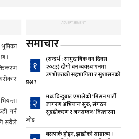
ADVERTISEMENT
समाचार
 भुमिका
 छ ।
(सन्दर्भ : सामुदायिक वन दिवस
१
२०८३) दीगो वन व्यवस्थापनमा
क्तिकरण
उपभोक्ताको सहभागिता र सुशासनको
 सरोकार
प्रश्न ?
मध्यविन्दुबाट एमालेको ‘मिसन पार्टी
अभियन्ता
२
जागरण अभियान’ सुरु, संगठन
ही गर्न
सुदृढीकरण र जनसम्बन्ध विस्तारमा
जोड
गि सवैले
बसपार्क होइन, झाडीको साम्राज्य !