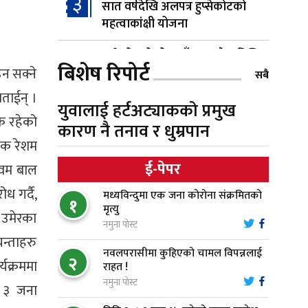
३
सात वर्षदेखि अलपत्र हुप्सेकोटको
महत्वाकांक्षी योजना
हुप्सेकोटको मोहनडाँडामा नौ वर्षदेखि
४
बिशेष रिपोर्ट
्न सक्ने
खोप केन्द्र बन्द, स्वास्थ्य सेवा अझै
सबै
बेखबर
बताईन् ।
युवालाई हर्टअट्याकको प्रमुख
एक रहेको
हाम्रो चेतना, नेतृत्व, सभ्यता र भविष्य
कारण नै तनाव र धुम्रपान
५
ापक रेशम
ई-पेपर
एवम बाल
गैँडाको आतंकः बगुवनमा किसानको
६
 गर्दै,
मध्यविन्दुमा एक जना कोरोना संक्रमितको
धानबाली नष्ट, क्षतिपूर्तिको माग
१
मृत्यु
र उमेरका
नमुना पोस्ट
स्थापनाको एक दशकपछि विनयी
न्ताहरु
७
नवलपरासीमा कुहिएको चामल विपन्नलाई
त्रिवेणीको आफ्नै प्रशासकीय भवनको
२
्यक्रममा
राहत !
शिलान्यास
नमुना पोस्ट
ा ३ जना
भरतपुर अस्पतालद्वारा आइसियुमा