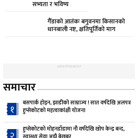
सभ्यता र भविष्य
गैँडाको आतंकः बगुवनमा किसानको
धानबाली नष्ट, क्षतिपूर्तिको माग
ADVERTISEMENT
समाचार
बसपार्क होइन, झाडीको साम्राज्य ! सात वर्षदेखि अलपत्र
१
हुप्सेकोटको महत्वाकांक्षी योजना
हुप्सेकोटको मोहनडाँडामा नौ वर्षदेखि खोप केन्द्र बन्द,
२
स्वास्थ्य सेवा अझै बेखबर