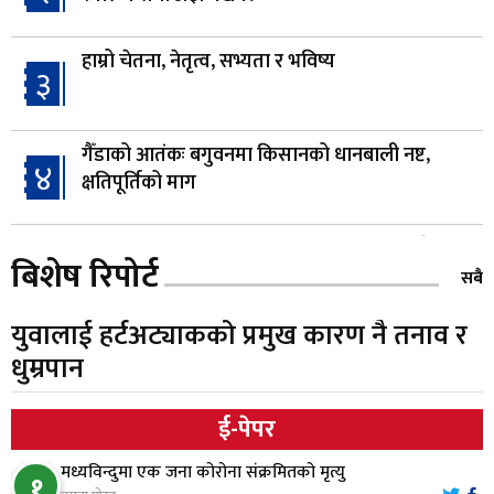
हाम्रो चेतना, नेतृत्व, सभ्यता र भविष्य
३
गैँडाको आतंकः बगुवनमा किसानको धानबाली नष्ट,
४
क्षतिपूर्तिको माग
स्थापनाको एक दशकपछि विनयी त्रिवेणीको आफ्नै
५
बिशेष रिपोर्ट
प्रशासकीय भवनको शिलान्यास
सबै
युवालाई हर्टअट्याकको प्रमुख कारण नै तनाव र
भरतपुर अस्पतालद्वारा आइसियुमा प्रतिक्षारत बिरामीको
६
धुम्रपान
नाम ‘डिस्प्ले बोर्ड’मा
ई-पेपर
नारायणघाट–बुटवल सडकमा ‘क्यानोपी ब्रिज’ निर्माण
७
मध्यविन्दुमा एक जना कोरोना संक्रमितको मृत्यु
१