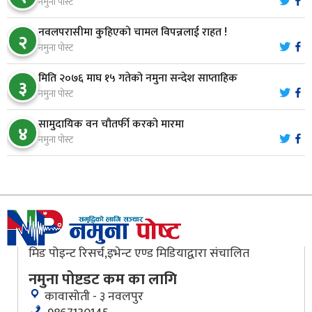
नमुना पोस्ट
मौलाकालिकाको १८८२ खुड्किला : आस्था र आरोग्यको‘
८
नवलपरासीमा कुहिएको चामल विपन्नलाई राहत !
२
‘सर्ट हाइकिङ’
नमुना पोस्ट
मिति २०७६ माघ १५ गतेको नमुना सन्देश साप्ताहिक
वन उद्यममा जोडिँदै नवलपुरका महिला
३
९
नमुना पोस्ट
सामुदायिक वन चौतर्फी करको मारमा
४
नारायणघाट–बुटवल सडकः पूर्वी खण्डमा कालोपत्रे सम्पन्न
नमुना पोस्ट
१०
मिड पोइन्ट रिसर्च,इभेन्ट एण्ड मिडियाद्वारा संचालित
नमुना पोष्टडट कम का लागि
कावासोती - ३ नवलपुर