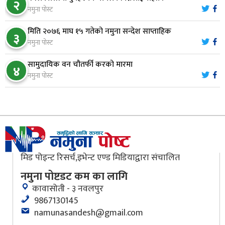
८
२
नमुना पोस्ट
मिति २०७६ माघ १५ गतेको नमुना सन्देश साप्ताहिक
मौलाकालिकाको १८८२ खुड्किला : आस्था र आरोग्यको‘
३
९
नमुना पोस्ट
‘सर्ट हाइकिङ’
सामुदायिक वन चौतर्फी करको मारमा
४
वन उद्यममा जोडिँदै नवलपुरका महिला
नमुना पोस्ट
१०
मिड पोइन्ट रिसर्च,इभेन्ट एण्ड मिडियाद्वारा संचालित
नमुना पोष्टडट कम का लागि
कावासोती - ३ नवलपुर
9867130145
namunasandesh@gmail.com