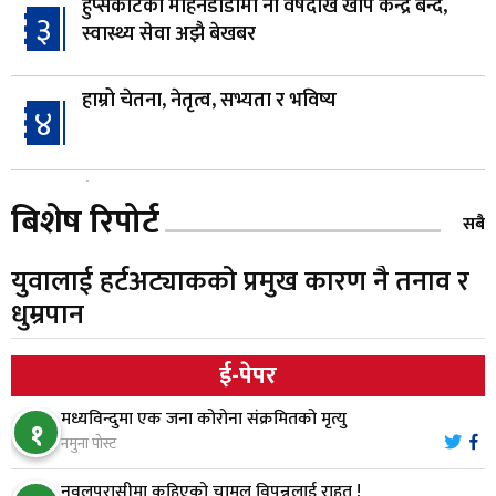
हुप्सेकोटको मोहनडाँडामा नौ वर्षदेखि खोप केन्द्र बन्द,
३
स्वास्थ्य सेवा अझै बेखबर
हाम्रो चेतना, नेतृत्व, सभ्यता र भविष्य
४
गैँडाको आतंकः बगुवनमा किसानको धानबाली नष्ट,
५
बिशेष रिपोर्ट
क्षतिपूर्तिको माग
सबै
युवालाई हर्टअट्याकको प्रमुख कारण नै तनाव र
स्थापनाको एक दशकपछि विनयी त्रिवेणीको आफ्नै
६
धुम्रपान
प्रशासकीय भवनको शिलान्यास
ई-पेपर
भरतपुर अस्पतालद्वारा आइसियुमा प्रतिक्षारत बिरामीको
७
नाम ‘डिस्प्ले बोर्ड’मा
मध्यविन्दुमा एक जना कोरोना संक्रमितको मृत्यु
१
नमुना पोस्ट
नारायणघाट–बुटवल सडकमा ‘क्यानोपी ब्रिज’ निर्माण
नवलपरासीमा कुहिएको चामल विपन्नलाई राहत !