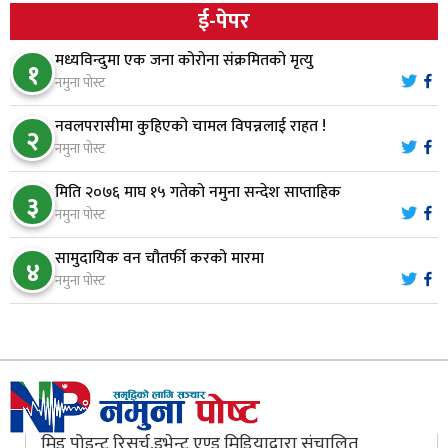
ई-पेपर
स्थापनाको एक दशकपछि विनयी त्रिवेणीको आफ्नै
७
मध्यविन्दुमा एक जना कोरोना संक्रमितको मृत्यु
प्रशासकीय भवनको शिलान्यास
१
नमुना पोस्ट
भरतपुर अस्पतालद्वारा आइसियुमा प्रतिक्षारत बिरामीको
नवलपरासीमा कुहिएको चामल विपन्नलाई राहत !
८
२
नाम ‘डिस्प्ले बोर्ड’मा
नमुना पोस्ट
मिति २०७६ माघ १५ गतेको नमुना सन्देश साप्ताहिक
३
नारायणघाट–बुटवल सडकमा ‘क्यानोपी ब्रिज’ निर्माण
नमुना पोस्ट
९
सामुदायिक वन चौतर्फी करको मारमा
४
नमुना पोस्ट
मौलाकालिकाको १८८२ खुड्किला : आस्था र आरोग्यको‘
१०
‘सर्ट हाइकिङ’
मिड पोइन्ट रिसर्च,इभेन्ट एण्ड मिडियाद्वारा संचालित