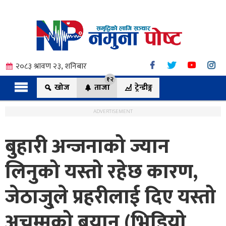
२०८३ श्रावण २३, शनिबार
१२
खोज
ताजा
ट्रेन्डीङ्ग
ADVERTISEMENT
बुहारी अन्जनाको ज्यान
त्य
लिनुको यस्तो रहेछ कारण,
जेठाजु्ले प्रहरीलाई दिए यस्तो
ी.
अचम्मको बयान (भिडियो