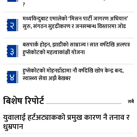
?
मध्यविन्दुबाट एमालेको ‘मिसन पार्टी जागरण अभियान’
२
सुरु, संगठन सुदृढीकरण र जनसम्बन्ध विस्तारमा जोड
बसपार्क होइन, झाडीको साम्राज्य ! सात वर्षदेखि अलपत्र
३
हुप्सेकोटको महत्वाकांक्षी योजना
हुप्सेकोटको मोहनडाँडामा नौ वर्षदेखि खोप केन्द्र बन्द,
४
स्वास्थ्य सेवा अझै बेखबर
हाम्रो चेतना, नेतृत्व, सभ्यता र भविष्य
बिशेष रिपोर्ट
५
सबै
युवालाई हर्टअट्याकको प्रमुख कारण नै तनाव र
गैँडाको आतंकः बगुवनमा किसानको धानबाली नष्ट,
धुम्रपान
६
क्षतिपूर्तिको माग