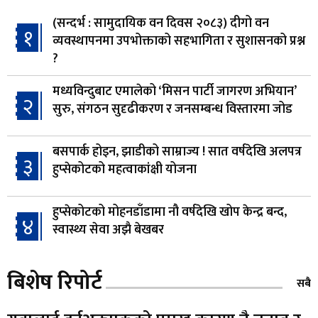
(सन्दर्भ : सामुदायिक वन दिवस २०८३) दीगो वन
१
व्यवस्थापनमा उपभोक्ताको सहभागिता र सुशासनको प्रश्न
?
मध्यविन्दुबाट एमालेको ‘मिसन पार्टी जागरण अभियान’
२
सुरु, संगठन सुदृढीकरण र जनसम्बन्ध विस्तारमा जोड
बसपार्क होइन, झाडीको साम्राज्य ! सात वर्षदेखि अलपत्र
३
हुप्सेकोटको महत्वाकांक्षी योजना
हुप्सेकोटको मोहनडाँडामा नौ वर्षदेखि खोप केन्द्र बन्द,
४
स्वास्थ्य सेवा अझै बेखबर
हाम्रो चेतना, नेतृत्व, सभ्यता र भविष्य
बिशेष रिपोर्ट
५
सबै