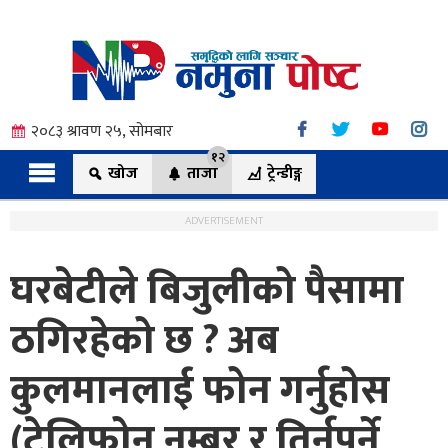
२०८३ श्रावण २५, सोमबार
१२
खोज
ताजा
ट्रेन्डीङ्ग
ADVERTISEMENT
घरबेटीले बिजुलीको पैसामा
त्य
ठगिरहेको छ ? अब
कुलमानलाई फोन गर्नुहोस
ी.
(टेलिफोन नम्बर र तिर्नुपर्ने