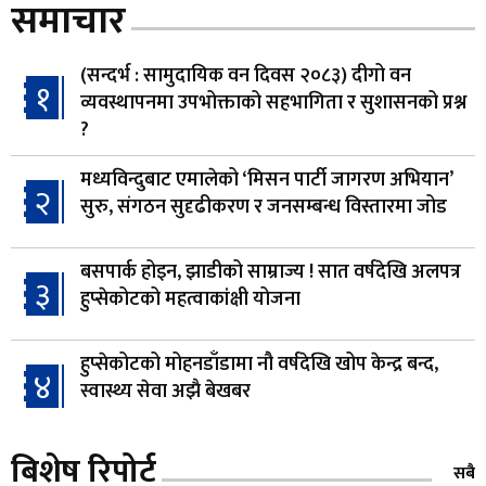
समाचार
(सन्दर्भ : सामुदायिक वन दिवस २०८३) दीगो वन
१
व्यवस्थापनमा उपभोक्ताको सहभागिता र सुशासनको प्रश्न
?
मध्यविन्दुबाट एमालेको ‘मिसन पार्टी जागरण अभियान’
२
सुरु, संगठन सुदृढीकरण र जनसम्बन्ध विस्तारमा जोड
बसपार्क होइन, झाडीको साम्राज्य ! सात वर्षदेखि अलपत्र
३
हुप्सेकोटको महत्वाकांक्षी योजना
हुप्सेकोटको मोहनडाँडामा नौ वर्षदेखि खोप केन्द्र बन्द,
४
स्वास्थ्य सेवा अझै बेखबर
हाम्रो चेतना, नेतृत्व, सभ्यता र भविष्य
बिशेष रिपोर्ट
५
सबै