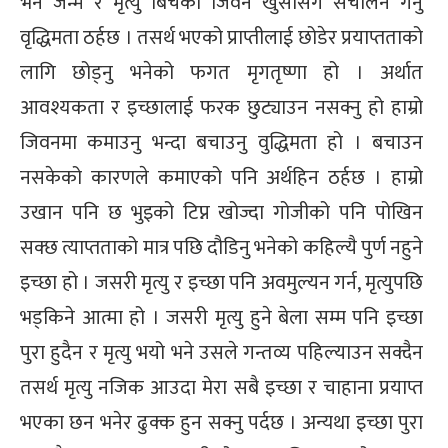
भने जन्म र मृत्यु बिचको जिवन खुसीसँग संचालन गर्नु
्ट
वृद्धिमता ठर्हछ । तसर्थ भएको प्राप्तीलाई छोडेर प्रयाप्तताको
लागि छोड्नु भनेको फगत मृगतृष्णा हो । अर्थात
ोजगार
आवश्यकता र इच्छालाई फरक छुट्याउन नसक्नु हो हाम्रो
जिवनमा कमाउनु भन्दा बचाउनु वुद्धिमता हो । बचाउन
नसकेको कारणले कमाएको पनि अर्थहिन ठर्हछ । हाम्रो
उखान पनि छ भुइको टिप्न खोज्दा गोजीको पनि पोखिन
चार
सक्छ त्याप्तताको मात्र पछि दौडिनु भनेको कहिल्यै पुर्ण नहुने
इच्छा हो । जसरी मृत्यु र इच्छा पनि अवमुल्यन गर्न, मृत्युपछि
भड्किने आत्मा हो । जसरी मृत्यु हुने बेला सम्म पनि इच्छा
पुरा हुदैन र मृत्यु भयो भने उसले गन्तव्य पहिल्याउन सक्दैन
लेषण
तसर्थ मृत्यु नजिक आउदा मेरा सबै इच्छा र चाहाना प्रयाप्त
भएका छन भनेर ढुक्क हुन सक्नु पर्दछ । अन्यथा इच्छा पुरा