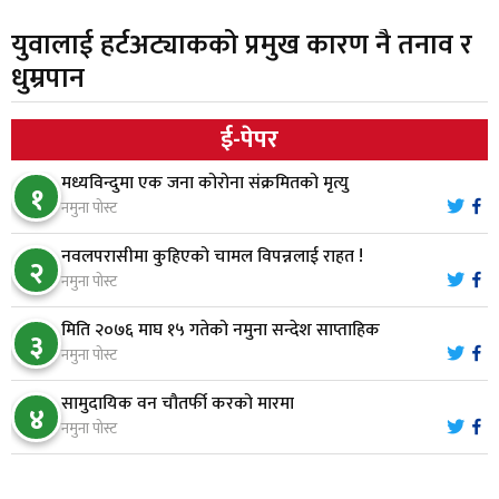
युवालाई हर्टअट्याकको प्रमुख कारण नै तनाव र
गैँडाको आतंकः बगुवनमा किसानको धानबाली नष्ट,
धुम्रपान
६
क्षतिपूर्तिको माग
ई-पेपर
स्थापनाको एक दशकपछि विनयी त्रिवेणीको आफ्नै
७
मध्यविन्दुमा एक जना कोरोना संक्रमितको मृत्यु
प्रशासकीय भवनको शिलान्यास
१
नमुना पोस्ट
भरतपुर अस्पतालद्वारा आइसियुमा प्रतिक्षारत बिरामीको
नवलपरासीमा कुहिएको चामल विपन्नलाई राहत !
८
२
नाम ‘डिस्प्ले बोर्ड’मा
नमुना पोस्ट
मिति २०७६ माघ १५ गतेको नमुना सन्देश साप्ताहिक
३
नारायणघाट–बुटवल सडकमा ‘क्यानोपी ब्रिज’ निर्माण
नमुना पोस्ट
९
सामुदायिक वन चौतर्फी करको मारमा
४
नमुना पोस्ट
मौलाकालिकाको १८८२ खुड्किला : आस्था र आरोग्यको‘
१०
‘सर्ट हाइकिङ’