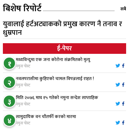
गैँडाको आतंकः बगुवनमा किसानको धानबाली नष्ट,
५
बिशेष रिपोर्ट
क्षतिपूर्तिको माग
सबै
युवालाई हर्टअट्याकको प्रमुख कारण नै तनाव र
स्थापनाको एक दशकपछि विनयी त्रिवेणीको आफ्नै
६
धुम्रपान
प्रशासकीय भवनको शिलान्यास
ई-पेपर
भरतपुर अस्पतालद्वारा आइसियुमा प्रतिक्षारत बिरामीको
७
नाम ‘डिस्प्ले बोर्ड’मा
मध्यविन्दुमा एक जना कोरोना संक्रमितको मृत्यु
१
नमुना पोस्ट
नारायणघाट–बुटवल सडकमा ‘क्यानोपी ब्रिज’ निर्माण
८
नवलपरासीमा कुहिएको चामल विपन्नलाई राहत !
२
नमुना पोस्ट
मिति २०७६ माघ १५ गतेको नमुना सन्देश साप्ताहिक
मौलाकालिकाको १८८२ खुड्किला : आस्था र आरोग्यको‘
३
९
नमुना पोस्ट
‘सर्ट हाइकिङ’
सामुदायिक वन चौतर्फी करको मारमा
४
वन उद्यममा जोडिँदै नवलपुरका महिला
नमुना पोस्ट