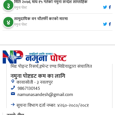
मिति २०७६ माघ १५ गतेको नमुना सन्देश साप्ताहिक
३
नारायणघाट–बुटवल सडकमा ‘क्यानोपी ब्रिज’ निर्माण
नमुना पोस्ट
९
सामुदायिक वन चौतर्फी करको मारमा
४
नमुना पोस्ट
मौलाकालिकाको १८८२ खुड्किला : आस्था र आरोग्यको‘
१०
‘सर्ट हाइकिङ’
मिड पोइन्ट रिसर्च,इभेन्ट एण्ड मिडियाद्वारा संचालित
नमुना पोष्टडट कम का लागि
कावासोती - ३ नवलपुर
9867130145
namunasandesh@gmail.com
सूचना विभाग दर्ता नम्बर: ४२६०-२०८०/२०८१