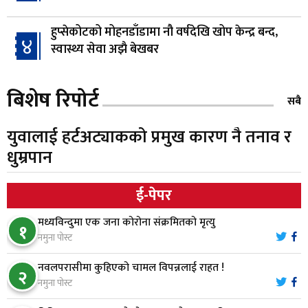
हुप्सेकोटको मोहनडाँडामा नौ वर्षदेखि खोप केन्द्र बन्द,
४
स्वास्थ्य सेवा अझै बेखबर
हाम्रो चेतना, नेतृत्व, सभ्यता र भविष्य
बिशेष रिपोर्ट
५
सबै
युवालाई हर्टअट्याकको प्रमुख कारण नै तनाव र
गैँडाको आतंकः बगुवनमा किसानको धानबाली नष्ट,
धुम्रपान
६
क्षतिपूर्तिको माग
ई-पेपर
स्थापनाको एक दशकपछि विनयी त्रिवेणीको आफ्नै
७
मध्यविन्दुमा एक जना कोरोना संक्रमितको मृत्यु
प्रशासकीय भवनको शिलान्यास
१
नमुना पोस्ट
भरतपुर अस्पतालद्वारा आइसियुमा प्रतिक्षारत बिरामीको
नवलपरासीमा कुहिएको चामल विपन्नलाई राहत !
८
२
नाम ‘डिस्प्ले बोर्ड’मा
नमुना पोस्ट