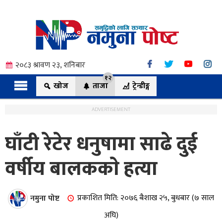
२०८३ श्रावण २३, शनिबार
१२
खोज
ताजा
ट्रेन्डीङ्ग
ADVERTISEMENT
घाँटी रेटेर धनुषामा साढे दुई
त्य
वर्षीय बालककाे हत्या
ी.
नमुना पोष्ट
प्रकाशित मिति: २०७६ बैशाख २५, बुधबार (७ साल
अघि)