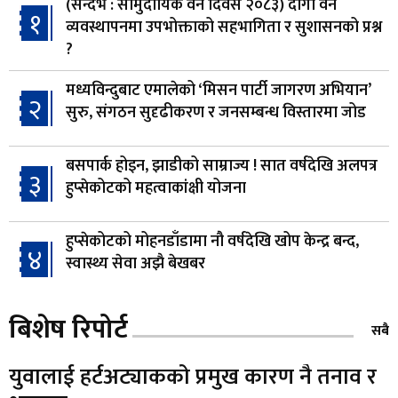
(सन्दर्भ : सामुदायिक वन दिवस २०८३) दीगो वन
१
व्यवस्थापनमा उपभोक्ताको सहभागिता र सुशासनको प्रश्न
?
मध्यविन्दुबाट एमालेको ‘मिसन पार्टी जागरण अभियान’
२
सुरु, संगठन सुदृढीकरण र जनसम्बन्ध विस्तारमा जोड
बसपार्क होइन, झाडीको साम्राज्य ! सात वर्षदेखि अलपत्र
३
हुप्सेकोटको महत्वाकांक्षी योजना
हुप्सेकोटको मोहनडाँडामा नौ वर्षदेखि खोप केन्द्र बन्द,
४
स्वास्थ्य सेवा अझै बेखबर
हाम्रो चेतना, नेतृत्व, सभ्यता र भविष्य
बिशेष रिपोर्ट
५
सबै
युवालाई हर्टअट्याकको प्रमुख कारण नै तनाव र
गैँडाको आतंकः बगुवनमा किसानको धानबाली नष्ट,