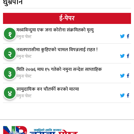
धुम्रपान
६
क्षतिपूर्तिको माग
ई-पेपर
स्थापनाको एक दशकपछि विनयी त्रिवेणीको आफ्नै
७
मध्यविन्दुमा एक जना कोरोना संक्रमितको मृत्यु
प्रशासकीय भवनको शिलान्यास
१
नमुना पोस्ट
भरतपुर अस्पतालद्वारा आइसियुमा प्रतिक्षारत बिरामीको
नवलपरासीमा कुहिएको चामल विपन्नलाई राहत !
८
२
नाम ‘डिस्प्ले बोर्ड’मा
नमुना पोस्ट
मिति २०७६ माघ १५ गतेको नमुना सन्देश साप्ताहिक
३
नारायणघाट–बुटवल सडकमा ‘क्यानोपी ब्रिज’ निर्माण
नमुना पोस्ट
९
सामुदायिक वन चौतर्फी करको मारमा
४
नमुना पोस्ट
मौलाकालिकाको १८८२ खुड्किला : आस्था र आरोग्यको‘
१०
‘सर्ट हाइकिङ’