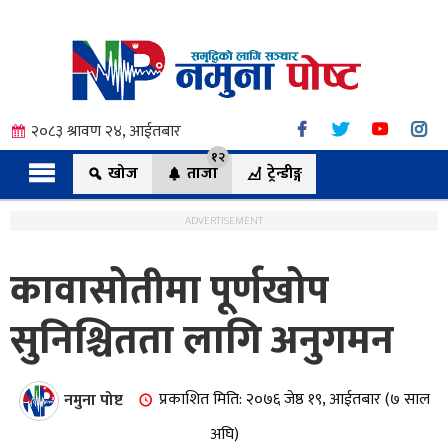
२०८३ श्रावण २४, आईतबार
१२
खोज
ताजा
ट्रेन्डीङ्ग
ADVERTISEMENT
कावासोतीमा पूर्णखोप
त्य
सुनिश्चितता लागि अनुगमन
ी.
नमुना पोष्ट
प्रकाशित मिति: २०७६ जेष्ठ १९, आईतबार (७ साल
अघि)