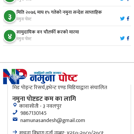
मिति २०७६ माघ १५ गतेको नमुना सन्देश साप्ताहिक
मौलाकालिकाको १८८२ खुड्किला : आस्था र आरोग्यको‘
३
९
नमुना पोस्ट
‘सर्ट हाइकिङ’
सामुदायिक वन चौतर्फी करको मारमा
४
वन उद्यममा जोडिँदै नवलपुरका महिला
नमुना पोस्ट
१०
मिड पोइन्ट रिसर्च,इभेन्ट एण्ड मिडियाद्वारा संचालित
नमुना पोष्टडट कम का लागि
कावासोती - ३ नवलपुर
9867130145
namunasandesh@gmail.com
सूचना विभाग दर्ता नम्बर: ४२६०-२०८०/२०८१