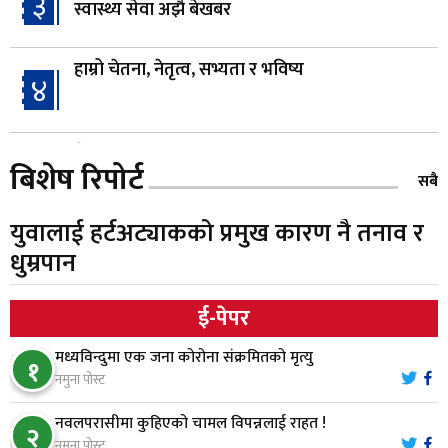
३
स्वास्थ्य सेवा अझै बेखबर
हाम्रो चेतना, नेतृत्व, सभ्यता र भविष्य
४
गैँडाको आतंकः बगुवनमा किसानको धानबाली नष्ट,
५
बिशेष रिपोर्ट
क्षतिपूर्तिको माग
सबै
युवालाई हर्टअट्याकको प्रमुख कारण नै तनाव र
स्थापनाको एक दशकपछि विनयी त्रिवेणीको आफ्नै
६
धुम्रपान
प्रशासकीय भवनको शिलान्यास
ई-पेपर
भरतपुर अस्पतालद्वारा आइसियुमा प्रतिक्षारत बिरामीको
७
नाम ‘डिस्प्ले बोर्ड’मा
मध्यविन्दुमा एक जना कोरोना संक्रमितको मृत्यु
१
नमुना पोस्ट
नारायणघाट–बुटवल सडकमा ‘क्यानोपी ब्रिज’ निर्माण
८
नवलपरासीमा कुहिएको चामल विपन्नलाई राहत !
२
नमुना पोस्ट