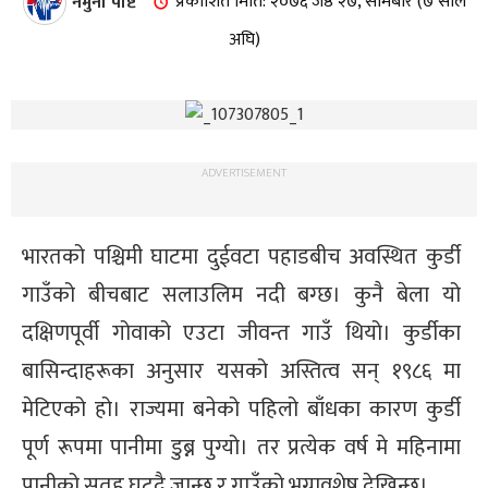
नमुना पोष्ट
प्रकाशित मिति: २०७६ जेष्ठ २७, सोमबार (७ साल
अघि)
ADVERTISEMENT
भारतको पश्चिमी घाटमा दुईवटा पहाडबीच अवस्थित कुर्डी
गाउँको बीचबाट सलाउलिम नदी बग्छ। कुनै बेला यो
दक्षिणपूर्वी गोवाको एउटा जीवन्त गाउँ थियो। कुर्डीका
बासिन्दाहरूका अनुसार यसको अस्तित्व सन् १९८६ मा
मेटिएको हो। राज्यमा बनेको पहिलो बाँधका कारण कुर्डी
पूर्ण रूपमा पानीमा डुब्न पुग्यो। तर प्रत्येक वर्ष मे महिनामा
पानीको सतह घट्दै जान्छ र गाउँको भग्नावशेष देखिन्छ।