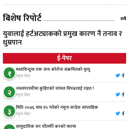
स्थापनाको एक दशकपछि विनयी त्रिवेणीको आफ्नै
५
बिशेष रिपोर्ट
प्रशासकीय भवनको शिलान्यास
सबै
युवालाई हर्टअट्याकको प्रमुख कारण नै तनाव र
भरतपुर अस्पतालद्वारा आइसियुमा प्रतिक्षारत बिरामीको
६
धुम्रपान
नाम ‘डिस्प्ले बोर्ड’मा
ई-पेपर
नारायणघाट–बुटवल सडकमा ‘क्यानोपी ब्रिज’ निर्माण
७
मध्यविन्दुमा एक जना कोरोना संक्रमितको मृत्यु
१
नमुना पोस्ट
मौलाकालिकाको १८८२ खुड्किला : आस्था र आरोग्यको‘
८
नवलपरासीमा कुहिएको चामल विपन्नलाई राहत !
२
‘सर्ट हाइकिङ’
नमुना पोस्ट
मिति २०७६ माघ १५ गतेको नमुना सन्देश साप्ताहिक
वन उद्यममा जोडिँदै नवलपुरका महिला
३
९
नमुना पोस्ट
सामुदायिक वन चौतर्फी करको मारमा