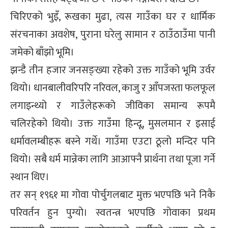
्ट
चिरिएको भुइँ, रूखका मुढा, त्यस गाउँका घर र धार्मिक
संरचनाका अवशेष, पुराना घरेलु सामान र ठाउँठाउँमा पानी
ोजगार
जमेको बाँझो भूमि।
झन्डै तीन हजार जनसङ्ख्या रहेको उक्त गाउँको भूमि उर्वर
थियो। धानबालीवरिपरि नरिवल, काजु र आँपजस्ता फलफूल
लगाइन्थ्यो र गाउँलेहरूको जीविका समान्य रूपमै
चार
चलिरहेको थियो। उक्त गाउँमा हिन्दू, मुसलमान र इसाई
धर्मावलम्बीहरू बस्ने गर्थे। गाउँमा एउटा ठूलो मन्दिर पनि
थियो। सबै धर्म मान्नेका लागि आआफ्नै प्रार्थना तथा पूजा गर्ने
स्थान थिए।
लेषण
तर सन् १९६१ मा गोवा पोर्चुगलबाट मुक्त भएपछि भने निकै
परिवर्तन हुन पुग्यो। स्वतन्त्र भएपछि गोवाका प्रथम