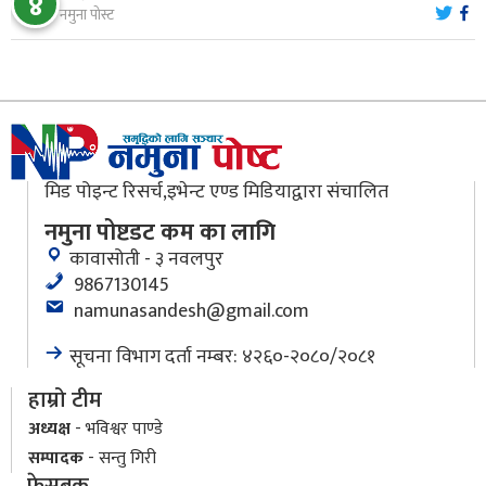
४
नारायणघाट–बुटवल सडकः पूर्वी खण्डमा कालोपत्रे सम्पन्न
नमुना पोस्ट
१०
मिड पोइन्ट रिसर्च,इभेन्ट एण्ड मिडियाद्वारा संचालित
नमुना पोष्टडट कम का लागि
कावासोती - ३ नवलपुर
9867130145
namunasandesh@gmail.com
सूचना विभाग दर्ता नम्बर: ४२६०-२०८०/२०८१
हाम्रो टीम
अध्यक्ष
- भविश्वर पाण्डे
सम्पादक
- सन्तु गिरी