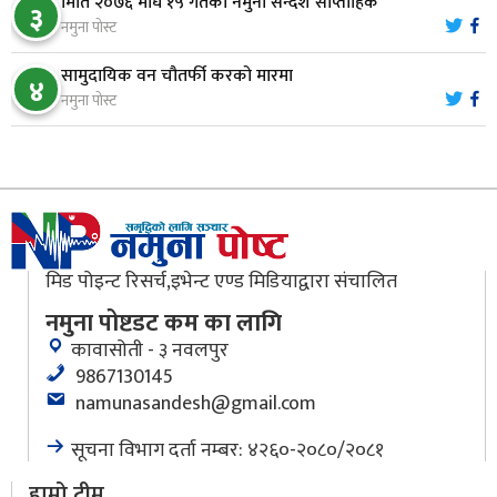
मिति २०७६ माघ १५ गतेको नमुना सन्देश साप्ताहिक
मौलाकालिकाको १८८२ खुड्किला : आस्था र आरोग्यको‘
३
९
नमुना पोस्ट
‘सर्ट हाइकिङ’
सामुदायिक वन चौतर्फी करको मारमा
४
वन उद्यममा जोडिँदै नवलपुरका महिला
नमुना पोस्ट
१०
मिड पोइन्ट रिसर्च,इभेन्ट एण्ड मिडियाद्वारा संचालित
नमुना पोष्टडट कम का लागि
कावासोती - ३ नवलपुर
9867130145
namunasandesh@gmail.com
सूचना विभाग दर्ता नम्बर: ४२६०-२०८०/२०८१
हाम्रो टीम