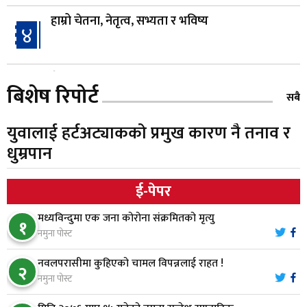
हाम्रो चेतना, नेतृत्व, सभ्यता र भविष्य
४
गैँडाको आतंकः बगुवनमा किसानको धानबाली नष्ट,
५
बिशेष रिपोर्ट
क्षतिपूर्तिको माग
सबै
युवालाई हर्टअट्याकको प्रमुख कारण नै तनाव र
स्थापनाको एक दशकपछि विनयी त्रिवेणीको आफ्नै
६
धुम्रपान
प्रशासकीय भवनको शिलान्यास
ई-पेपर
भरतपुर अस्पतालद्वारा आइसियुमा प्रतिक्षारत बिरामीको
७
नाम ‘डिस्प्ले बोर्ड’मा
मध्यविन्दुमा एक जना कोरोना संक्रमितको मृत्यु
१
नमुना पोस्ट
नारायणघाट–बुटवल सडकमा ‘क्यानोपी ब्रिज’ निर्माण
८
नवलपरासीमा कुहिएको चामल विपन्नलाई राहत !
२
नमुना पोस्ट