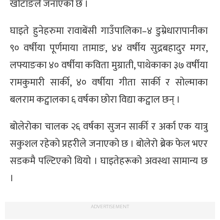
खोटाङले जनाएको छ ।
्ट
घाइते हुनेहरुमा रावाबेंसी गाउँपालिका–४ डुम्रेधारापानीका
ोजगार
९० वर्षीया पूर्णमाया तामाङ, ४४ वर्षीय सुद्रबहादुर मगर,
लफ्याङका ४० वर्षीया कविता मुग्राती, पाथेकाका ३७ वर्षीया
रामकुमारी सार्की, ४० वर्षीया गीता सार्की र सोल्माका
बलराम कट्वालका ६ वर्षका छोरा विद्या कट्वाल छन् ।
चार
बोलेरोका चालक २६ वर्षका सुजन सार्की र अर्का एक यात्रु
सकुशल रहेकाे प्रहरीले जनाएकाे छ । बोलेरो ब्रेक फेल भएर
सडकमै पल्टिएको थियो । घाइतेहरूको अवस्था सामान्य छ
।
लेषण
ADVERTISEMENT