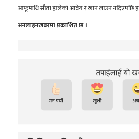
्ट
आफूमाथि सौता हालेको आवेग र खान लाउन नदिएपछि हत्य
ोजगार
अनलाइनखबरमा प्रकाशित छ ।
चार
तपाइंलाई यो खब
मन पर्यो
खुशी
अच
लेषण