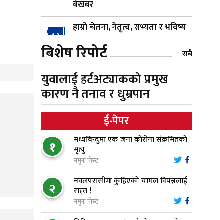
बेखबर
हाम्रो चेतना, नेतृत्व, सभ्यता र भविष्य
४
बिशेष रिपोर्ट
सबै
गैँडाको आतंकः बगुवनमा किसानको
५
युवालाई हर्टअट्याकको प्रमुख
धानबाली नष्ट, क्षतिपूर्तिको माग
कारण नै तनाव र धुम्रपान
स्थापनाको एक दशकपछि विनयी
६
ई-पेपर
त्रिवेणीको आफ्नै प्रशासकीय भवनको
शिलान्यास
मध्यविन्दुमा एक जना कोरोना संक्रमितको
१
मृत्यु
भरतपुर अस्पतालद्वारा आइसियुमा
नमुना पोस्ट
७
प्रतिक्षारत बिरामीको नाम ‘डिस्प्ले
नवलपरासीमा कुहिएको चामल विपन्नलाई
बोर्ड’मा
२
राहत !
नमुना पोस्ट
नारायणघाट–बुटवल सडकमा
८
‘क्यानोपी ब्रिज’ निर्माण