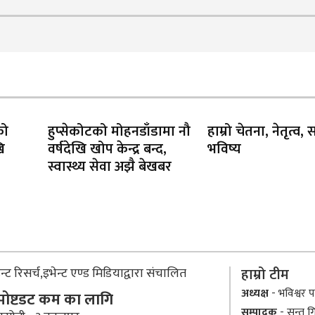
को
हुप्सेकोटको मोहनडाँडामा नौ
हाम्रो चेतना, नेतृत्व,
ि
वर्षदेखि खोप केन्द्र बन्द,
भविष्य
स्वास्थ्य सेवा अझै बेखबर
्ट रिसर्च,इभेन्ट एण्ड मिडियाद्वारा संचालित
हाम्रो टीम
अध्यक्ष
- भविश्वर पा
 पोष्टडट कम का लागि
सम्पादक
- सन्तु ग