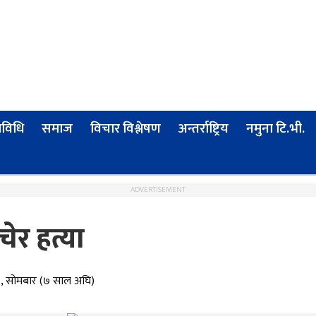
्रविधि
समाज
विचार विश्लेषण
अन्तर्राष्ट्रिय
नमुना टि.भी.
ADVERTISEMENT
ेर हत्या
२, सोमबार (७ साल अघि)