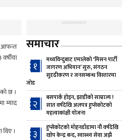
ADVERTISEMENT
समाचार
य आफन्त
 वर्षीया
मध्यविन्दुबाट एमालेको ‘मिसन पार्टी
१
जागरण अभियान’ सुरु, संगठन
सुदृढीकरण र जनसम्बन्ध विस्तारमा
जोड
ेको छ ।
बसपार्क होइन, झाडीको साम्राज्य !
२
ा म्याद
सात वर्षदेखि अलपत्र हुप्सेकोटको
महत्वाकांक्षी योजना
हुप्सेकोटको मोहनडाँडामा नौ वर्षदेखि
ा थिए ।
३
खोप केन्द्र बन्द, स्वास्थ्य सेवा अझै