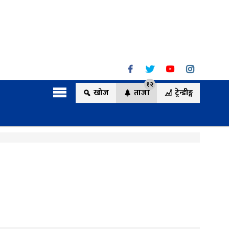
१२
खोज
ताजा
ट्रेन्डीङ्ग