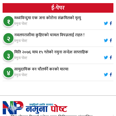
ई-पेपर
नारायणघाट–बुटवल सडकमा ‘क्यानोपी ब्रिज’ निर्माण
७
मध्यविन्दुमा एक जना कोरोना संक्रमितको मृत्यु
१
नमुना पोस्ट
मौलाकालिकाको १८८२ खुड्किला : आस्था र आरोग्यको‘
८
नवलपरासीमा कुहिएको चामल विपन्नलाई राहत !
२
‘सर्ट हाइकिङ’
नमुना पोस्ट
मिति २०७६ माघ १५ गतेको नमुना सन्देश साप्ताहिक
वन उद्यममा जोडिँदै नवलपुरका महिला
३
९
नमुना पोस्ट
सामुदायिक वन चौतर्फी करको मारमा
४
नारायणघाट–बुटवल सडकः पूर्वी खण्डमा कालोपत्रे सम्पन्न
नमुना पोस्ट
१०