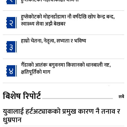
हुप्सेकोटको मोहनडाँडामा नौ वर्षदेखि खोप केन्द्र बन्द,
२
स्वास्थ्य सेवा अझै बेखबर
हाम्रो चेतना, नेतृत्व, सभ्यता र भविष्य
३
गैँडाको आतंकः बगुवनमा किसानको धानबाली नष्ट,
४
क्षतिपूर्तिको माग
स्थापनाको एक दशकपछि विनयी त्रिवेणीको आफ्नै
५
बिशेष रिपोर्ट
प्रशासकीय भवनको शिलान्यास
सबै
युवालाई हर्टअट्याकको प्रमुख कारण नै तनाव र
भरतपुर अस्पतालद्वारा आइसियुमा प्रतिक्षारत बिरामीको
६
धुम्रपान
नाम ‘डिस्प्ले बोर्ड’मा