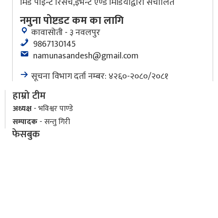
मिड पोइन्ट रिसर्च,इभेन्ट एण्ड मिडियाद्वारा संचालित
नमुना पोष्टडट कम का लागि
कावासोती - ३ नवलपुर
9867130145
namunasandesh@gmail.com
सूचना विभाग दर्ता नम्बर: ४२६०-२०८०/२०८१
हाम्रो टीम
अध्यक्ष
- भविश्वर पाण्डे
सम्पादक
- सन्तु गिरी
फेसबुक