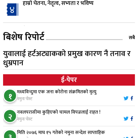
हाम्रो चेतना, नेतृत्व, सभ्यता र भविष्य
४
गैँडाको आतंकः बगुवनमा किसानको धानबाली नष्ट,
५
बिशेष रिपोर्ट
क्षतिपूर्तिको माग
सबै
युवालाई हर्टअट्याकको प्रमुख कारण नै तनाव र
स्थापनाको एक दशकपछि विनयी त्रिवेणीको आफ्नै
६
धुम्रपान
प्रशासकीय भवनको शिलान्यास
ई-पेपर
भरतपुर अस्पतालद्वारा आइसियुमा प्रतिक्षारत बिरामीको
७
नाम ‘डिस्प्ले बोर्ड’मा
मध्यविन्दुमा एक जना कोरोना संक्रमितको मृत्यु
१
नमुना पोस्ट
नारायणघाट–बुटवल सडकमा ‘क्यानोपी ब्रिज’ निर्माण
८
नवलपरासीमा कुहिएको चामल विपन्नलाई राहत !
२
नमुना पोस्ट
मिति २०७६ माघ १५ गतेको नमुना सन्देश साप्ताहिक
मौलाकालिकाको १८८२ खुड्किला : आस्था र आरोग्यको‘
३