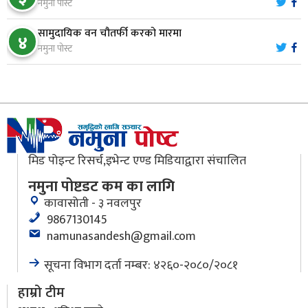
९
नमुना पोस्ट
‘सर्ट हाइकिङ’
सामुदायिक वन चौतर्फी करको मारमा
४
वन उद्यममा जोडिँदै नवलपुरका महिला
नमुना पोस्ट
१०
मिड पोइन्ट रिसर्च,इभेन्ट एण्ड मिडियाद्वारा संचालित
नमुना पोष्टडट कम का लागि
कावासोती - ३ नवलपुर
9867130145
namunasandesh@gmail.com
सूचना विभाग दर्ता नम्बर: ४२६०-२०८०/२०८१
हाम्रो टीम