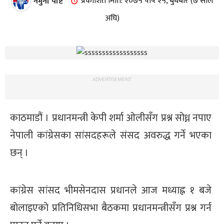
नमुना पोष्ट
प्रकाशित मिति: २०७५ पौष २५, बुधबार (७ साल
अघि)
ADVERTISEMENT
काठमाडौं । प्रधानमन्त्री केपी शर्मा ओलीसँग प्रश्न सोध्न नपाए
नेपाली कांग्रेसका सांसदहरूले संसद अवरुद्ध गर्ने भएका
छन् ।
कांग्रेस सांसद भीमसेनदास प्रधानले आज मध्याह्न १ बजे
बोलाइएको प्रतिनिधिसभा बैठकमा प्रधानमन्त्रीसँग प्रश्न गर्न