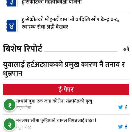
३
हुप्सेकोटको महत्वाकांक्षी योजना
हुप्सेकोटको मोहनडाँडामा नौ वर्षदेखि खोप केन्द्र बन्द,
४
स्वास्थ्य सेवा अझै बेखबर
हाम्रो चेतना, नेतृत्व, सभ्यता र भविष्य
बिशेष रिपोर्ट
५
सबै
युवालाई हर्टअट्याकको प्रमुख कारण नै तनाव र
गैँडाको आतंकः बगुवनमा किसानको धानबाली नष्ट,
धुम्रपान
६
क्षतिपूर्तिको माग
ई-पेपर
स्थापनाको एक दशकपछि विनयी त्रिवेणीको आफ्नै
७
मध्यविन्दुमा एक जना कोरोना संक्रमितको मृत्यु
प्रशासकीय भवनको शिलान्यास
१
नमुना पोस्ट
भरतपुर अस्पतालद्वारा आइसियुमा प्रतिक्षारत बिरामीको
नवलपरासीमा कुहिएको चामल विपन्नलाई राहत !
८
२
नाम ‘डिस्प्ले बोर्ड’मा
नमुना पोस्ट