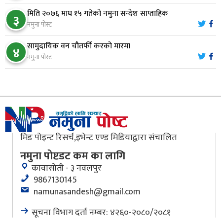
मिति २०७६ माघ १५ गतेको नमुना सन्देश साप्ताहिक
३
नारायणघाट–बुटवल सडकमा ‘क्यानोपी ब्रिज’ निर्माण
नमुना पोस्ट
९
सामुदायिक वन चौतर्फी करको मारमा
४
नमुना पोस्ट
मौलाकालिकाको १८८२ खुड्किला : आस्था र आरोग्यको‘
१०
‘सर्ट हाइकिङ’
मिड पोइन्ट रिसर्च,इभेन्ट एण्ड मिडियाद्वारा संचालित
नमुना पोष्टडट कम का लागि
कावासोती - ३ नवलपुर
9867130145
namunasandesh@gmail.com
सूचना विभाग दर्ता नम्बर: ४२६०-२०८०/२०८१