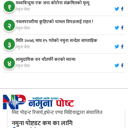
७
मध्यविन्दुमा एक जना कोरोना संक्रमितको मृत्यु
प्रशासकीय भवनको शिलान्यास
१
नमुना पोस्ट
भरतपुर अस्पतालद्वारा आइसियुमा प्रतिक्षारत बिरामीको
नवलपरासीमा कुहिएको चामल विपन्नलाई राहत !
८
२
नाम ‘डिस्प्ले बोर्ड’मा
नमुना पोस्ट
मिति २०७६ माघ १५ गतेको नमुना सन्देश साप्ताहिक
३
नारायणघाट–बुटवल सडकमा ‘क्यानोपी ब्रिज’ निर्माण
नमुना पोस्ट
९
सामुदायिक वन चौतर्फी करको मारमा
४
नमुना पोस्ट
मौलाकालिकाको १८८२ खुड्किला : आस्था र आरोग्यको‘
१०
‘सर्ट हाइकिङ’
मिड पोइन्ट रिसर्च,इभेन्ट एण्ड मिडियाद्वारा संचालित
नमुना पोष्टडट कम का लागि