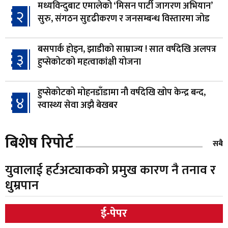
मध्यविन्दुबाट एमालेको ‘मिसन पार्टी जागरण अभियान’
२
सुरु, संगठन सुदृढीकरण र जनसम्बन्ध विस्तारमा जोड
बसपार्क होइन, झाडीको साम्राज्य ! सात वर्षदेखि अलपत्र
३
हुप्सेकोटको महत्वाकांक्षी योजना
हुप्सेकोटको मोहनडाँडामा नौ वर्षदेखि खोप केन्द्र बन्द,
४
स्वास्थ्य सेवा अझै बेखबर
हाम्रो चेतना, नेतृत्व, सभ्यता र भविष्य
बिशेष रिपोर्ट
५
सबै
युवालाई हर्टअट्याकको प्रमुख कारण नै तनाव र
गैँडाको आतंकः बगुवनमा किसानको धानबाली नष्ट,
धुम्रपान
६
क्षतिपूर्तिको माग
ई-पेपर
स्थापनाको एक दशकपछि विनयी त्रिवेणीको आफ्नै