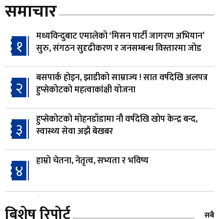
समाचार
मध्यविन्दुबाट एमालेको ‘मिसन पार्टी जागरण अभियान’
१
सुरु, संगठन सुदृढीकरण र जनसम्बन्ध विस्तारमा जोड
बसपार्क होइन, झाडीको साम्राज्य ! सात वर्षदेखि अलपत्र
२
हुप्सेकोटको महत्वाकांक्षी योजना
हुप्सेकोटको मोहनडाँडामा नौ वर्षदेखि खोप केन्द्र बन्द,
३
स्वास्थ्य सेवा अझै बेखबर
हाम्रो चेतना, नेतृत्व, सभ्यता र भविष्य
४
गैँडाको आतंकः बगुवनमा किसानको धानबाली नष्ट,
५
बिशेष रिपोर्ट
क्षतिपूर्तिको माग
सबै