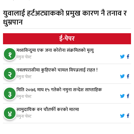
युवालाई हर्टअट्याकको प्रमुख कारण नै तनाव र
स्थापनाको एक दशकपछि विनयी त्रिवेणीको आफ्नै
६
धुम्रपान
प्रशासकीय भवनको शिलान्यास
ई-पेपर
भरतपुर अस्पतालद्वारा आइसियुमा प्रतिक्षारत बिरामीको
७
नाम ‘डिस्प्ले बोर्ड’मा
मध्यविन्दुमा एक जना कोरोना संक्रमितको मृत्यु
१
नमुना पोस्ट
नारायणघाट–बुटवल सडकमा ‘क्यानोपी ब्रिज’ निर्माण
८
नवलपरासीमा कुहिएको चामल विपन्नलाई राहत !
२
नमुना पोस्ट
मिति २०७६ माघ १५ गतेको नमुना सन्देश साप्ताहिक
मौलाकालिकाको १८८२ खुड्किला : आस्था र आरोग्यको‘
३
९
नमुना पोस्ट
‘सर्ट हाइकिङ’
सामुदायिक वन चौतर्फी करको मारमा
४
वन उद्यममा जोडिँदै नवलपुरका महिला
नमुना पोस्ट
१०