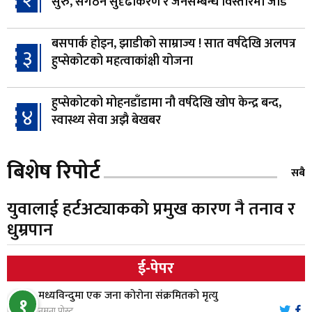
सुरु, संगठन सुदृढीकरण र जनसम्बन्ध विस्तारमा जोड
बसपार्क होइन, झाडीको साम्राज्य ! सात वर्षदेखि अलपत्र
३
हुप्सेकोटको महत्वाकांक्षी योजना
हुप्सेकोटको मोहनडाँडामा नौ वर्षदेखि खोप केन्द्र बन्द,
४
स्वास्थ्य सेवा अझै बेखबर
हाम्रो चेतना, नेतृत्व, सभ्यता र भविष्य
बिशेष रिपोर्ट
५
सबै
युवालाई हर्टअट्याकको प्रमुख कारण नै तनाव र
गैँडाको आतंकः बगुवनमा किसानको धानबाली नष्ट,
धुम्रपान
६
क्षतिपूर्तिको माग
ई-पेपर
स्थापनाको एक दशकपछि विनयी त्रिवेणीको आफ्नै
७
मध्यविन्दुमा एक जना कोरोना संक्रमितको मृत्यु
प्रशासकीय भवनको शिलान्यास
१
नमुना पोस्ट