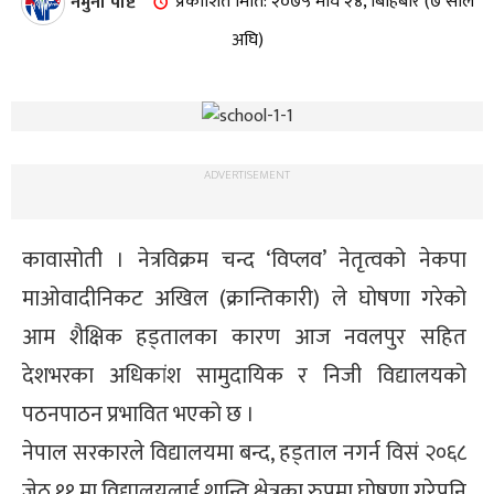
नमुना पोष्ट
प्रकाशित मिति: २०७५ माघ २४, बिहिबार (७ साल
अघि)
ADVERTISEMENT
कावासोती । नेत्रविक्रम चन्द ‘विप्लव’ नेतृत्वको नेकपा
माओवादीनिकट अखिल (क्रान्तिकारी) ले घोषणा गरेको
आम शैक्षिक हड्तालका कारण आज नवलपुर सहित
देशभरका अधिकांश सामुदायिक र निजी विद्यालयको
पठनपाठन प्रभावित भएको छ ।
नेपाल सरकारले विद्यालयमा बन्द, हड्ताल नगर्न विसं २०६८
जेठ ११ मा विद्यालयलाई शान्ति क्षेत्रका रुपमा घोषणा गरेपनि