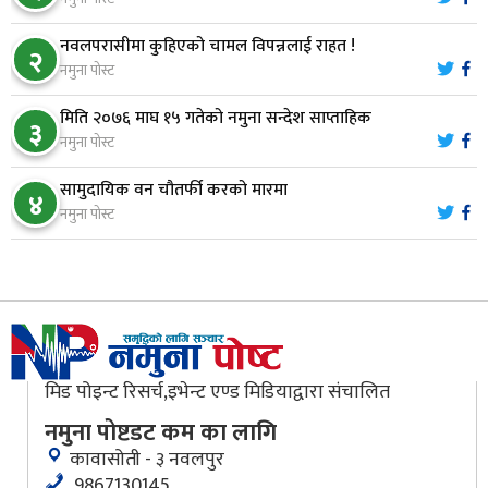
भरतपुर अस्पतालद्वारा आइसियुमा प्रतिक्षारत बिरामीको
नवलपरासीमा कुहिएको चामल विपन्नलाई राहत !
८
२
नाम ‘डिस्प्ले बोर्ड’मा
नमुना पोस्ट
मिति २०७६ माघ १५ गतेको नमुना सन्देश साप्ताहिक
३
नारायणघाट–बुटवल सडकमा ‘क्यानोपी ब्रिज’ निर्माण
नमुना पोस्ट
९
सामुदायिक वन चौतर्फी करको मारमा
४
नमुना पोस्ट
मौलाकालिकाको १८८२ खुड्किला : आस्था र आरोग्यको‘
१०
‘सर्ट हाइकिङ’
मिड पोइन्ट रिसर्च,इभेन्ट एण्ड मिडियाद्वारा संचालित
नमुना पोष्टडट कम का लागि
कावासोती - ३ नवलपुर
9867130145