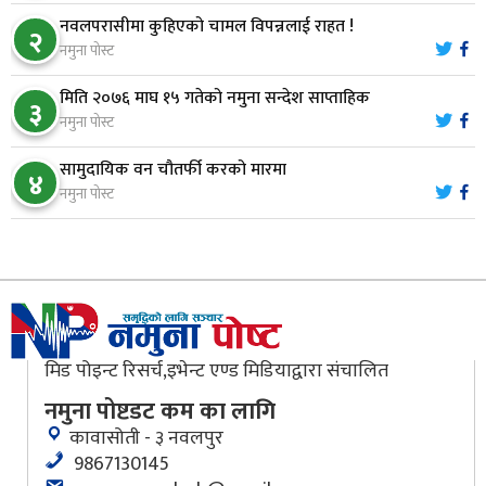
नारायणघाट–बुटवल सडकमा ‘क्यानोपी ब्रिज’ निर्माण
८
नवलपरासीमा कुहिएको चामल विपन्नलाई राहत !
२
नमुना पोस्ट
मिति २०७६ माघ १५ गतेको नमुना सन्देश साप्ताहिक
मौलाकालिकाको १८८२ खुड्किला : आस्था र आरोग्यको‘
३
९
नमुना पोस्ट
‘सर्ट हाइकिङ’
सामुदायिक वन चौतर्फी करको मारमा
४
वन उद्यममा जोडिँदै नवलपुरका महिला
नमुना पोस्ट
१०
मिड पोइन्ट रिसर्च,इभेन्ट एण्ड मिडियाद्वारा संचालित
नमुना पोष्टडट कम का लागि
कावासोती - ३ नवलपुर
9867130145