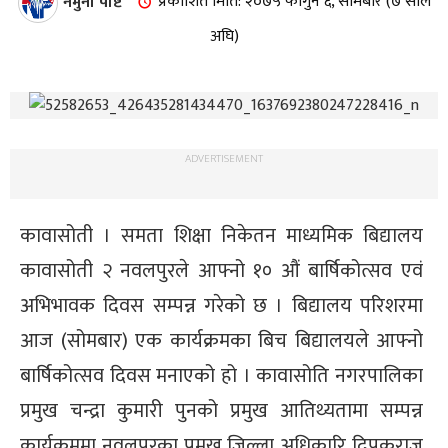
नमुना पोष्ट
प्रकाशित मिति: २०७५ फागुन ६, सोमबार (७ साल
अघि)
ADVERTISEMENT
कावासोती । समता शिक्षा निकेतन माध्यमिक बिद्यालय
कावासोती २ नवलपुरले आफ्नो १० औं बार्षिकोत्सव एवं
अभिभावक दिवस सम्पन्न गरेको छ । बिद्यालय परिशरमा
आज (सोमबार) एक कार्यक्रमका बिच बिद्यालयले आफ्नो
बार्षिकोत्सव दिवस मनाएको हो । कावासोति नगरपालिका
प्रमुख चन्द्रा कुमारी पुनको प्रमुख आतिथ्यतामा सम्पन्न
कार्यक्रममा नवलपुरका प्रमुख जिल्ला अधिकारि दिपकराज