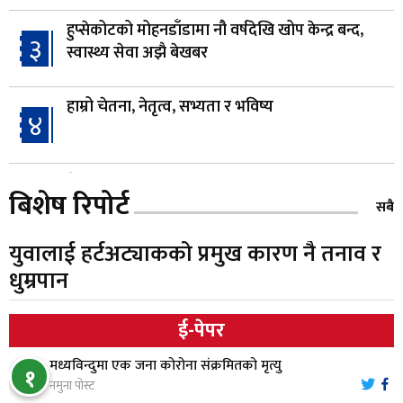
हुप्सेकोटको मोहनडाँडामा नौ वर्षदेखि खोप केन्द्र बन्द,
३
स्वास्थ्य सेवा अझै बेखबर
हाम्रो चेतना, नेतृत्व, सभ्यता र भविष्य
४
गैँडाको आतंकः बगुवनमा किसानको धानबाली नष्ट,
५
बिशेष रिपोर्ट
क्षतिपूर्तिको माग
सबै
युवालाई हर्टअट्याकको प्रमुख कारण नै तनाव र
स्थापनाको एक दशकपछि विनयी त्रिवेणीको आफ्नै
६
धुम्रपान
प्रशासकीय भवनको शिलान्यास
ई-पेपर
भरतपुर अस्पतालद्वारा आइसियुमा प्रतिक्षारत बिरामीको
७
नाम ‘डिस्प्ले बोर्ड’मा
मध्यविन्दुमा एक जना कोरोना संक्रमितको मृत्यु
१
नमुना पोस्ट