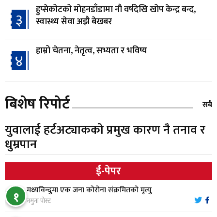
हुप्सेकोटको मोहनडाँडामा नौ वर्षदेखि खोप केन्द्र बन्द,
३
स्वास्थ्य सेवा अझै बेखबर
हाम्रो चेतना, नेतृत्व, सभ्यता र भविष्य
४
गैँडाको आतंकः बगुवनमा किसानको धानबाली नष्ट,
५
बिशेष रिपोर्ट
क्षतिपूर्तिको माग
सबै
युवालाई हर्टअट्याकको प्रमुख कारण नै तनाव र
स्थापनाको एक दशकपछि विनयी त्रिवेणीको आफ्नै
६
धुम्रपान
प्रशासकीय भवनको शिलान्यास
ई-पेपर
भरतपुर अस्पतालद्वारा आइसियुमा प्रतिक्षारत बिरामीको
७
नाम ‘डिस्प्ले बोर्ड’मा
मध्यविन्दुमा एक जना कोरोना संक्रमितको मृत्यु
१
नमुना पोस्ट
नारायणघाट–बुटवल सडकमा ‘क्यानोपी ब्रिज’ निर्माण