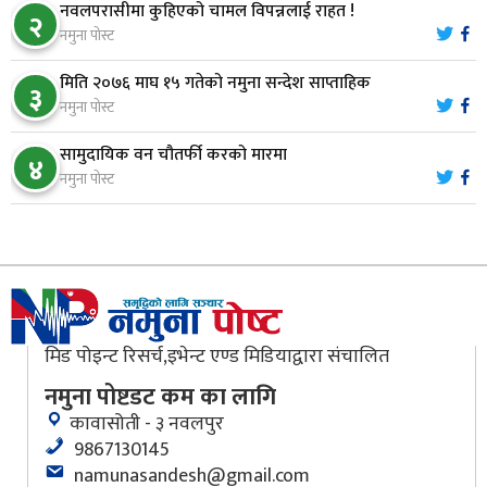
८
नवलपरासीमा कुहिएको चामल विपन्नलाई राहत !
२
नमुना पोस्ट
मिति २०७६ माघ १५ गतेको नमुना सन्देश साप्ताहिक
मौलाकालिकाको १८८२ खुड्किला : आस्था र आरोग्यको‘
३
९
नमुना पोस्ट
‘सर्ट हाइकिङ’
सामुदायिक वन चौतर्फी करको मारमा
४
वन उद्यममा जोडिँदै नवलपुरका महिला
नमुना पोस्ट
१०
मिड पोइन्ट रिसर्च,इभेन्ट एण्ड मिडियाद्वारा संचालित
नमुना पोष्टडट कम का लागि
कावासोती - ३ नवलपुर
9867130145
namunasandesh@gmail.com