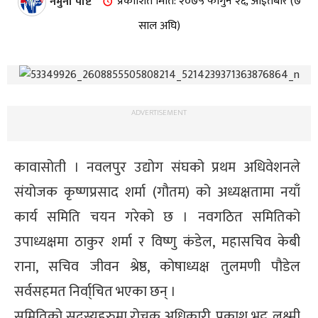
नमुना पोष्ट
प्रकाशित मिति: २०७५ फागुन २६, आईतबार (७
साल अघि)
ADVERTISEMENT
कावासोती । नवलपुर उद्योग संघको प्रथम अधिवेशनले
संयोजक कृष्णप्रसाद शर्मा (गौतम) को अध्यक्षतामा नयाँ
कार्य समिति चयन गरेको छ । नवगठित समितिको
उपाध्यक्षमा ठाकुर शर्मा र विष्णु कंडेल, महासचिव केबी
राना, सचिव जीवन श्रेष्ठ, कोषाध्यक्ष तुलमणी पौडेल
सर्वसहमत निर्वा्चित भएका छन् ।
समितिको सदस्यहरुमा रोचक अधिकारी, प्रकाश भट्ट, लक्ष्मी