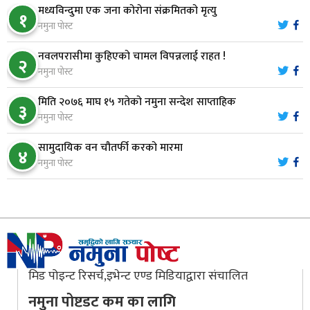
७
नाम ‘डिस्प्ले बोर्ड’मा
मध्यविन्दुमा एक जना कोरोना संक्रमितको मृत्यु
१
नमुना पोस्ट
नारायणघाट–बुटवल सडकमा ‘क्यानोपी ब्रिज’ निर्माण
८
नवलपरासीमा कुहिएको चामल विपन्नलाई राहत !
२
नमुना पोस्ट
मिति २०७६ माघ १५ गतेको नमुना सन्देश साप्ताहिक
मौलाकालिकाको १८८२ खुड्किला : आस्था र आरोग्यको‘
३
९
नमुना पोस्ट
‘सर्ट हाइकिङ’
सामुदायिक वन चौतर्फी करको मारमा
४
वन उद्यममा जोडिँदै नवलपुरका महिला
नमुना पोस्ट
१०
मिड पोइन्ट रिसर्च,इभेन्ट एण्ड मिडियाद्वारा संचालित
नमुना पोष्टडट कम का लागि