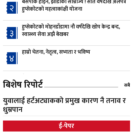
बसपार्क होइन, झाडीको साम्राज्य ! सात वर्षदेखि अलपत्र
२
हुप्सेकोटको महत्वाकांक्षी योजना
हुप्सेकोटको मोहनडाँडामा नौ वर्षदेखि खोप केन्द्र बन्द,
३
स्वास्थ्य सेवा अझै बेखबर
हाम्रो चेतना, नेतृत्व, सभ्यता र भविष्य
४
गैँडाको आतंकः बगुवनमा किसानको धानबाली नष्ट,
५
बिशेष रिपोर्ट
क्षतिपूर्तिको माग
सबै
युवालाई हर्टअट्याकको प्रमुख कारण नै तनाव र
स्थापनाको एक दशकपछि विनयी त्रिवेणीको आफ्नै
६
धुम्रपान
प्रशासकीय भवनको शिलान्यास
ई-पेपर
भरतपुर अस्पतालद्वारा आइसियुमा प्रतिक्षारत बिरामीको