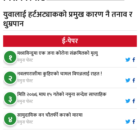
युवालाई हर्टअट्याकको प्रमुख कारण नै तनाव र
स्थापनाको एक दशकपछि विनयी त्रिवेणीको आफ्नै
६
धुम्रपान
प्रशासकीय भवनको शिलान्यास
ई-पेपर
भरतपुर अस्पतालद्वारा आइसियुमा प्रतिक्षारत बिरामीको
७
नाम ‘डिस्प्ले बोर्ड’मा
मध्यविन्दुमा एक जना कोरोना संक्रमितको मृत्यु
१
नमुना पोस्ट
नारायणघाट–बुटवल सडकमा ‘क्यानोपी ब्रिज’ निर्माण
८
नवलपरासीमा कुहिएको चामल विपन्नलाई राहत !
२
नमुना पोस्ट
मिति २०७६ माघ १५ गतेको नमुना सन्देश साप्ताहिक
मौलाकालिकाको १८८२ खुड्किला : आस्था र आरोग्यको‘
३
९
नमुना पोस्ट
‘सर्ट हाइकिङ’
सामुदायिक वन चौतर्फी करको मारमा
४
वन उद्यममा जोडिँदै नवलपुरका महिला
नमुना पोस्ट
१०