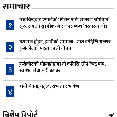
समाचार
मध्यविन्दुबाट एमालेको ‘मिसन पार्टी जागरण अभियान’
१
सुरु, संगठन सुदृढीकरण र जनसम्बन्ध विस्तारमा जोड
बसपार्क होइन, झाडीको साम्राज्य ! सात वर्षदेखि अलपत्र
२
हुप्सेकोटको महत्वाकांक्षी योजना
हुप्सेकोटको मोहनडाँडामा नौ वर्षदेखि खोप केन्द्र बन्द,
३
स्वास्थ्य सेवा अझै बेखबर
हाम्रो चेतना, नेतृत्व, सभ्यता र भविष्य
४
गैँडाको आतंकः बगुवनमा किसानको धानबाली नष्ट,
५
बिशेष रिपोर्ट
क्षतिपूर्तिको माग
सबै