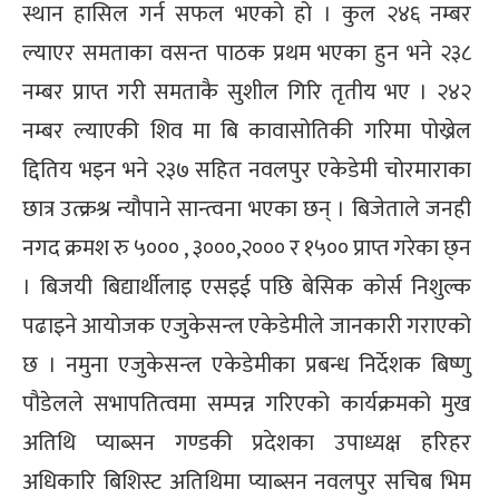
स्थान हासिल गर्न सफल भएको हो । कुल २४६ नम्बर
्ट
ल्याएर समताका वसन्त पाठक प्रथम भएका हुन भने २३८
ोजगार
नम्बर प्राप्त गरी समताकै सुशील गिरि तृतीय भए । २४२
नम्बर ल्याएकी शिव मा बि कावासोतिकी गरिमा पोख्रेल
द्दितिय भइन भने २३७ सहित नवलपुर एकेडेमी चोरमाराका
छात्र उत्क्रश्र न्यौपाने सान्त्वना भएका छन् । बिजेताले जनही
चार
नगद क्रमश रु ५००० , ३०००,२००० र १५०० प्राप्त गरेका छ्न
। बिजयी बिद्यार्थीलाइ एसइई पछि बेसिक कोर्स निशुल्क
पढाइने आयोजक एजुकेसन्ल एकेडेमीले जानकारी गराएको
छ । नमुना एजुकेसन्ल एकेडेमीका प्रबन्ध निर्देशक बिष्णु
पौडेलले सभापतित्वमा सम्पन्न गरिएको कार्यक्रमको मुख
लेषण
अतिथि प्याब्सन गण्डकी प्रदेशका उपाध्यक्ष हरिहर
अधिकारि बिशिस्ट अतिथिमा प्याब्सन नवलपुर सचिब भिम