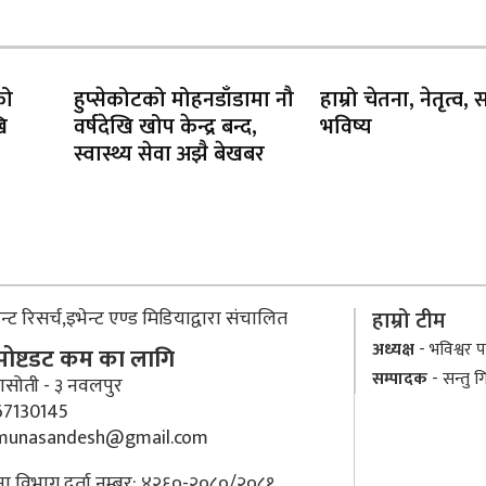
को
हुप्सेकोटको मोहनडाँडामा नौ
हाम्रो चेतना, नेतृत्व,
ि
वर्षदेखि खोप केन्द्र बन्द,
भविष्य
स्वास्थ्य सेवा अझै बेखबर
्ट रिसर्च,इभेन्ट एण्ड मिडियाद्वारा संचालित
हाम्रो टीम
अध्यक्ष
- भविश्वर पा
 पोष्टडट कम का लागि
सम्पादक
- सन्तु ग
ासोती - ३ नवलपुर
7130145
munasandesh@gmail.com
ा विभाग दर्ता नम्बर: ४२६०-२०८०/२०८१