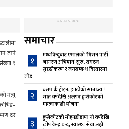
ADVERTISEMENT
समाचार
इटालीमा
ान जाने
मध्यविन्दुबाट एमालेको ‘मिसन पार्टी
१
जागरण अभियान’ सुरु, संगठन
ंख्या ९
सुदृढीकरण र जनसम्बन्ध विस्तारमा
जोड
बसपार्क होइन, झाडीको साम्राज्य !
२
ो मृत्यु
सात वर्षदेखि अलपत्र हुप्सेकोटको
महत्वाकांक्षी योजना
 कोभिड–
क्रमण दर
हुप्सेकोटको मोहनडाँडामा नौ वर्षदेखि
३
खोप केन्द्र बन्द, स्वास्थ्य सेवा अझै