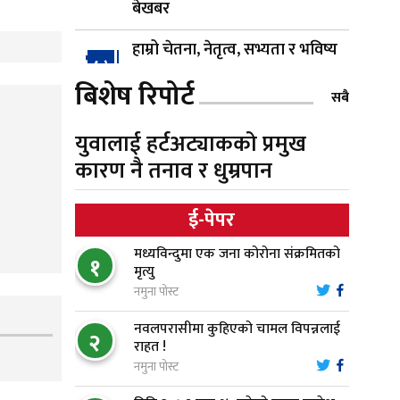
बेखबर
हाम्रो चेतना, नेतृत्व, सभ्यता र भविष्य
४
बिशेष रिपोर्ट
सबै
गैँडाको आतंकः बगुवनमा किसानको
५
युवालाई हर्टअट्याकको प्रमुख
धानबाली नष्ट, क्षतिपूर्तिको माग
कारण नै तनाव र धुम्रपान
स्थापनाको एक दशकपछि विनयी
६
ई-पेपर
त्रिवेणीको आफ्नै प्रशासकीय भवनको
शिलान्यास
मध्यविन्दुमा एक जना कोरोना संक्रमितको
१
मृत्यु
भरतपुर अस्पतालद्वारा आइसियुमा
नमुना पोस्ट
७
प्रतिक्षारत बिरामीको नाम ‘डिस्प्ले
नवलपरासीमा कुहिएको चामल विपन्नलाई
बोर्ड’मा
२
राहत !
नमुना पोस्ट
नारायणघाट–बुटवल सडकमा
८
‘क्यानोपी ब्रिज’ निर्माण