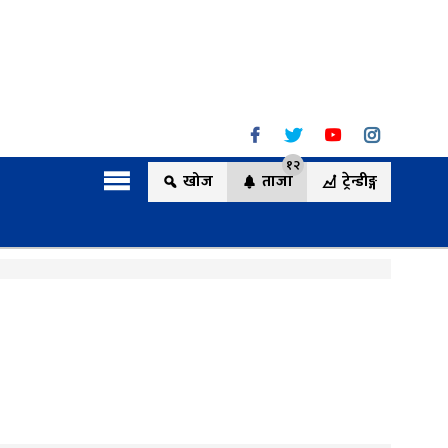
१२
खोज
ताजा
ट्रेन्डीङ्ग