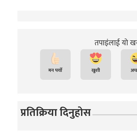
्ट
ोजगार
तपाइंलाई यो खब
चार
मन पर्यो
खुशी
अच
प्रतिक्रिया दिनुहोस
लेषण