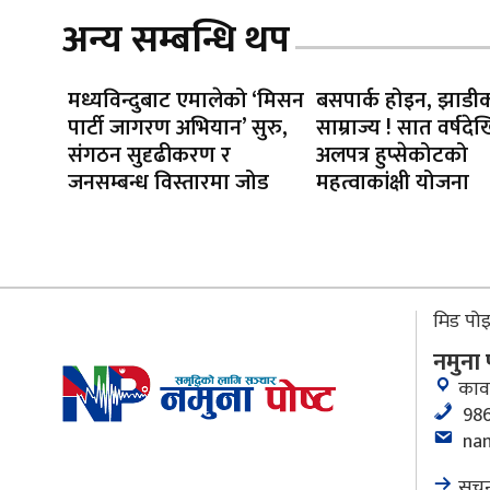
अन्य सम्बन्धि थप
मध्यविन्दुबाट एमालेको ‘मिसन
बसपार्क होइन, झाडी
पार्टी जागरण अभियान’ सुरु,
साम्राज्य ! सात वर्षदेख
संगठन सुदृढीकरण र
अलपत्र हुप्सेकोटको
जनसम्बन्ध विस्तारमा जोड
महत्वाकांक्षी योजना
मिड पोइन
नमुना
काव
986
na
सूचन