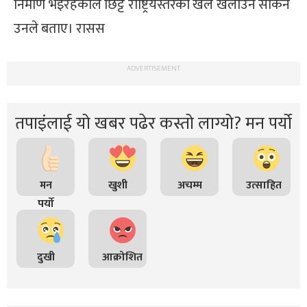
निर्माण भइरहेकाले छिट्टै राष्ट्रियस्तरको खेल खेलाउन सकिने
उनले बताए। रासस
ADVERTISEMENT
तपाइंलाई यो खबर पढेर कस्तो लाग्यो? मन पर्यो
मन
खुशी
अचम्म
उत्साहित
पर्यो
दुखी
आक्रोशित