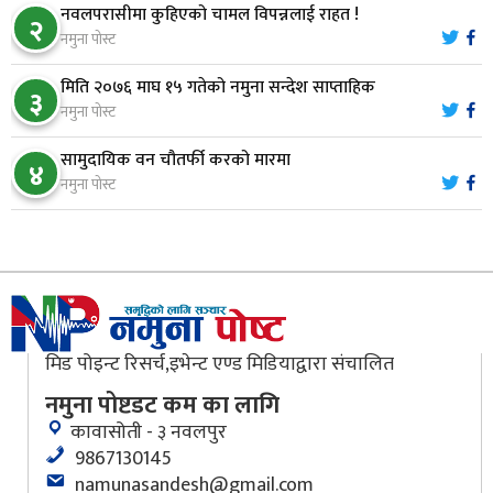
८
नवलपरासीमा कुहिएको चामल विपन्नलाई राहत !
२
‘सर्ट हाइकिङ’
नमुना पोस्ट
मिति २०७६ माघ १५ गतेको नमुना सन्देश साप्ताहिक
वन उद्यममा जोडिँदै नवलपुरका महिला
३
९
नमुना पोस्ट
सामुदायिक वन चौतर्फी करको मारमा
४
नारायणघाट–बुटवल सडकः पूर्वी खण्डमा कालोपत्रे सम्पन्न
नमुना पोस्ट
१०
मिड पोइन्ट रिसर्च,इभेन्ट एण्ड मिडियाद्वारा संचालित
नमुना पोष्टडट कम का लागि
कावासोती - ३ नवलपुर
9867130145
namunasandesh@gmail.com