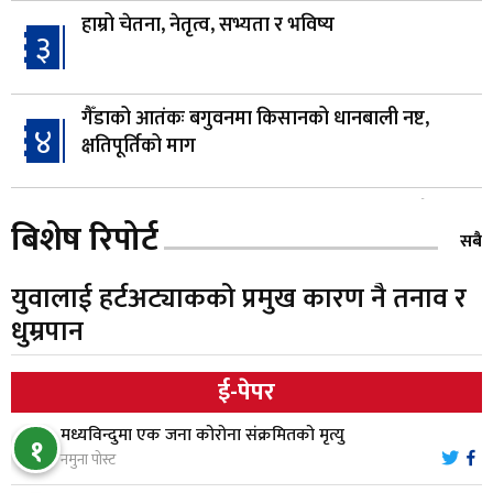
हाम्रो चेतना, नेतृत्व, सभ्यता र भविष्य
३
गैँडाको आतंकः बगुवनमा किसानको धानबाली नष्ट,
४
क्षतिपूर्तिको माग
स्थापनाको एक दशकपछि विनयी त्रिवेणीको आफ्नै
५
बिशेष रिपोर्ट
प्रशासकीय भवनको शिलान्यास
सबै
युवालाई हर्टअट्याकको प्रमुख कारण नै तनाव र
भरतपुर अस्पतालद्वारा आइसियुमा प्रतिक्षारत बिरामीको
६
धुम्रपान
नाम ‘डिस्प्ले बोर्ड’मा
ई-पेपर
नारायणघाट–बुटवल सडकमा ‘क्यानोपी ब्रिज’ निर्माण
७
मध्यविन्दुमा एक जना कोरोना संक्रमितको मृत्यु
१
नमुना पोस्ट
मौलाकालिकाको १८८२ खुड्किला : आस्था र आरोग्यको‘