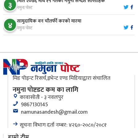
मिति २०७६ माघ १५ गतेको नमुना सन्देश साप्ताहिक
३
नारायणघाट–बुटवल सडकमा ‘क्यानोपी ब्रिज’ निर्माण
नमुना पोस्ट
९
सामुदायिक वन चौतर्फी करको मारमा
४
नमुना पोस्ट
मौलाकालिकाको १८८२ खुड्किला : आस्था र आरोग्यको‘
१०
‘सर्ट हाइकिङ’
मिड पोइन्ट रिसर्च,इभेन्ट एण्ड मिडियाद्वारा संचालित
नमुना पोष्टडट कम का लागि
कावासोती - ३ नवलपुर
9867130145
namunasandesh@gmail.com
सूचना विभाग दर्ता नम्बर: ४२६०-२०८०/२०८१
हाम्रो टीम