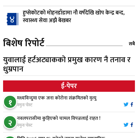
हुप्सेकोटको मोहनडाँडामा नौ वर्षदेखि खोप केन्द्र बन्द,
४
स्वास्थ्य सेवा अझै बेखबर
हाम्रो चेतना, नेतृत्व, सभ्यता र भविष्य
बिशेष रिपोर्ट
५
सबै
युवालाई हर्टअट्याकको प्रमुख कारण नै तनाव र
गैँडाको आतंकः बगुवनमा किसानको धानबाली नष्ट,
धुम्रपान
६
क्षतिपूर्तिको माग
ई-पेपर
स्थापनाको एक दशकपछि विनयी त्रिवेणीको आफ्नै
७
मध्यविन्दुमा एक जना कोरोना संक्रमितको मृत्यु
प्रशासकीय भवनको शिलान्यास
१
नमुना पोस्ट
भरतपुर अस्पतालद्वारा आइसियुमा प्रतिक्षारत बिरामीको
नवलपरासीमा कुहिएको चामल विपन्नलाई राहत !
८
२
नाम ‘डिस्प्ले बोर्ड’मा
नमुना पोस्ट