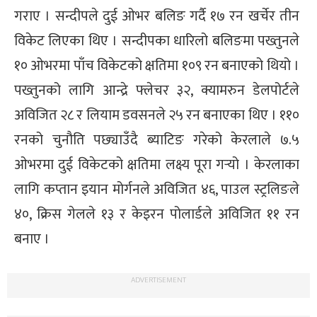
गराए । सन्दीपले दुई ओभर बलिङ गर्दै १७ रन खर्चेर तीन
्ट
विकेट लिएका थिए । सन्दीपका धारिलो बलिङमा पख्तुनले
ोजगार
१० ओभरमा पाँच विकेटको क्षतिमा १०९ रन बनाएको थियो ।
पख्तुनको लागि आन्द्रे फ्लेचर ३२, क्यामरुन डेलपोर्टले
अविजित २८ र लियाम डवसनले २५ रन बनाएका थिए । ११०
रनको चुनौति पछ्याउँदै ब्याटिङ गरेको केरलाले ७.५
चार
ओभरमा दुई विकेटको क्षतिमा लक्ष्य पूरा गर्‍यो । केरलाका
लागि कप्तान इयान मोर्गनले अविजित ४६, पाउल स्ट्रलिङले
४०, क्रिस गेलले १३ र केइरन पोलार्डले अविजित ११ रन
बनाए ।
लेषण
ADVERTISEMENT