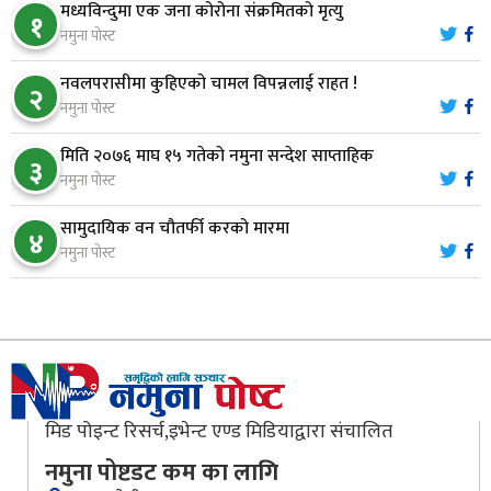
७
मध्यविन्दुमा एक जना कोरोना संक्रमितको मृत्यु
प्रशासकीय भवनको शिलान्यास
१
नमुना पोस्ट
भरतपुर अस्पतालद्वारा आइसियुमा प्रतिक्षारत बिरामीको
नवलपरासीमा कुहिएको चामल विपन्नलाई राहत !
८
२
नाम ‘डिस्प्ले बोर्ड’मा
नमुना पोस्ट
मिति २०७६ माघ १५ गतेको नमुना सन्देश साप्ताहिक
३
नारायणघाट–बुटवल सडकमा ‘क्यानोपी ब्रिज’ निर्माण
नमुना पोस्ट
९
सामुदायिक वन चौतर्फी करको मारमा
४
नमुना पोस्ट
मौलाकालिकाको १८८२ खुड्किला : आस्था र आरोग्यको‘
१०
‘सर्ट हाइकिङ’
मिड पोइन्ट रिसर्च,इभेन्ट एण्ड मिडियाद्वारा संचालित
नमुना पोष्टडट कम का लागि