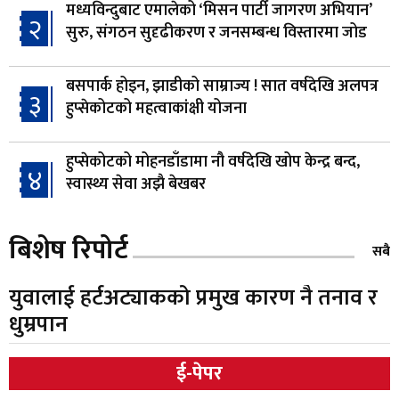
मध्यविन्दुबाट एमालेको ‘मिसन पार्टी जागरण अभियान’
२
सुरु, संगठन सुदृढीकरण र जनसम्बन्ध विस्तारमा जोड
बसपार्क होइन, झाडीको साम्राज्य ! सात वर्षदेखि अलपत्र
३
हुप्सेकोटको महत्वाकांक्षी योजना
हुप्सेकोटको मोहनडाँडामा नौ वर्षदेखि खोप केन्द्र बन्द,
४
स्वास्थ्य सेवा अझै बेखबर
हाम्रो चेतना, नेतृत्व, सभ्यता र भविष्य
बिशेष रिपोर्ट
५
सबै
युवालाई हर्टअट्याकको प्रमुख कारण नै तनाव र
गैँडाको आतंकः बगुवनमा किसानको धानबाली नष्ट,
धुम्रपान
६
क्षतिपूर्तिको माग
ई-पेपर
स्थापनाको एक दशकपछि विनयी त्रिवेणीको आफ्नै