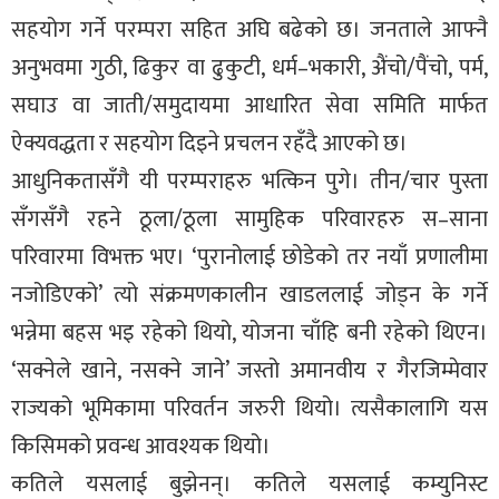
सहयोग गर्ने परम्परा सहित अघि बढेको छ। जनताले आफ्नै
अनुभवमा गुठी, ढिकुर वा ढुकुटी, धर्म–भकारी, अ‍ैंचो/पैंचो, पर्म,
सघाउ वा जाती/समुदायमा आधारित सेवा समिति मार्फत
ऐक्यवद्धता र सहयोग दिइने प्रचलन रहँदै आएको छ।
आधुनिकतासँगै यी परम्पराहरु भत्किन पुगे। तीन/चार पुस्ता
सँगसँगै रहने ठूला/ठूला सामुहिक परिवारहरु स–साना
परिवारमा विभक्त भए। ‘पुरानोलाई छोडेको तर नयाँ प्रणालीमा
नजोडिएको’ त्यो संक्रमणकालीन खाडललाई जोड्न के गर्ने
भन्नेमा बहस भइ रहेको थियो, योजना चाँहि बनी रहेको थिएन।
‘सक्नेले खाने, नसक्ने जाने’ जस्तो अमानवीय र गैरजिम्मेवार
राज्यको भूमिकामा परिवर्तन जरुरी थियो। त्यसैकालागि यस
किसिमको प्रवन्ध आवश्यक थियो।
कतिले यसलाई बुझेनन्। कतिले यसलाई कम्युनिस्ट