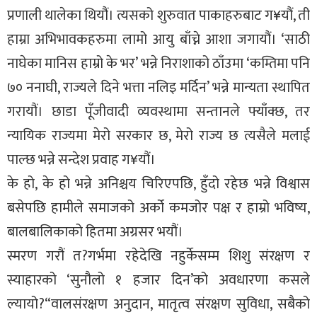
प्रणाली थालेका थियौं। त्यसको शुरुवात पाकाहरुबाट ग¥यौं, ती
हाम्रा अभिभावकहरुमा लामो आयु बाँच्ने आशा जगायौं। ‘साठी
नाघेका मानिस हाम्रो के भर’ भन्ने निराशाको ठाँउमा ‘कम्तिमा पनि
७० ननाघी, राज्यले दिने भत्ता नलिइ मर्दिन’ भन्ने मान्यता स्थापित
गरायौं। छाडा पूँजीवादी व्यवस्थामा सन्तानले फ्याँक्छ, तर
न्यायिक राज्यमा मेरो सरकार छ, मेरो राज्य छ त्यसैले मलाई
पाल्छ भन्ने सन्देश प्रवाह ग¥यौं।
के हो, के हो भन्ने अनिश्चय चिरिएपछि, हुँदो रहेछ भन्ने विश्वास
बसेपछि हामीले समाजको अर्को कमजोर पक्ष र हाम्रो भविष्य,
बालबालिकाको हितमा अग्रसर भयौं।
स्मरण गरौं त?गर्भमा रहेदेखि नहुर्केसम्म शिशु संरक्षण र
स्याहारको ‘सुनौलो १ हजार दिन’को अवधारणा कसले
ल्यायो?“वालसंरक्षण अनुदान, मातृत्व संरक्षण सुविधा, सबैको