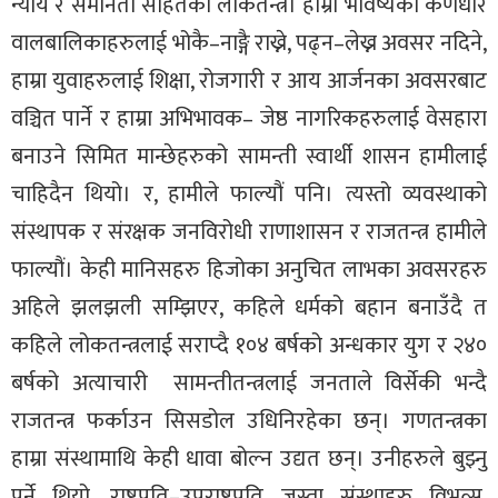
न्याय र समानता सहितको लोकतन्त्र। हाम्रा भविष्यका कर्णधार
वालबालिकाहरुलाई भोकै–नाङ्गै राख्ने, पढ्न–लेख्न अवसर नदिने,
हाम्रा युवाहरुलाई शिक्षा, रोजगारी र आय आर्जनका अवसरबाट
वञ्चित पार्ने र हाम्रा अभिभावक– जेष्ठ नागरिकहरुलाई वेसहारा
बनाउने सिमित मान्छेहरुको सामन्ती स्वार्थी शासन हामीलाई
चाहिदैन थियो। र, हामीले फाल्यौं पनि। त्यस्तो व्यवस्थाको
संस्थापक र संरक्षक जनविरोधी राणाशासन र राजतन्त्र हामीले
फाल्यौं। केही मानिसहरु हिजोका अनुचित लाभका अवसरहरु
अहिले झलझली सम्झिएर, कहिले धर्मको बहान बनाउँदै त
कहिले लोकतन्त्रलाई सराप्दै १०४ बर्षको अन्धकार युग र २४०
बर्षको अत्याचारी सामन्तीतन्त्रलाई जनताले विर्सेकी भन्दै
राजतन्त्र फर्काउन सिसडोल उधिनिरहेका छन्। गणतन्त्रका
हाम्रा संस्थामाथि केही धावा बोल्न उद्यत छन्। उनीहरुले बुझ्नु
पर्ने थियो, राष्ट्रपति–उपराष्ट्रपति जस्ता संस्थाहरु विभत्स