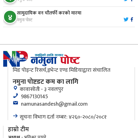
९
सामुदायिक वन चौतर्फी करको मारमा
४
नमुना पोस्ट
मौलाकालिकाको १८८२ खुड्किला : आस्था र आरोग्यको‘
१०
‘सर्ट हाइकिङ’
मिड पोइन्ट रिसर्च,इभेन्ट एण्ड मिडियाद्वारा संचालित
नमुना पोष्टडट कम का लागि
कावासोती - ३ नवलपुर
9867130145
namunasandesh@gmail.com
सूचना विभाग दर्ता नम्बर: ४२६०-२०८०/२०८१
हाम्रो टीम
अध्यक्ष
- भविश्वर पाण्डे