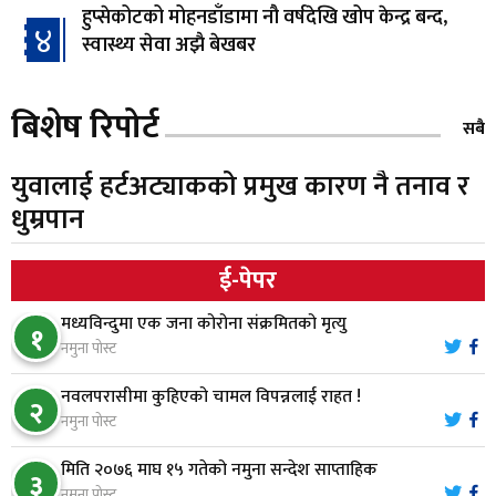
हुप्सेकोटको मोहनडाँडामा नौ वर्षदेखि खोप केन्द्र बन्द,
४
स्वास्थ्य सेवा अझै बेखबर
हाम्रो चेतना, नेतृत्व, सभ्यता र भविष्य
बिशेष रिपोर्ट
५
सबै
युवालाई हर्टअट्याकको प्रमुख कारण नै तनाव र
गैँडाको आतंकः बगुवनमा किसानको धानबाली नष्ट,
धुम्रपान
६
क्षतिपूर्तिको माग
ई-पेपर
स्थापनाको एक दशकपछि विनयी त्रिवेणीको आफ्नै
७
मध्यविन्दुमा एक जना कोरोना संक्रमितको मृत्यु
प्रशासकीय भवनको शिलान्यास
१
नमुना पोस्ट
भरतपुर अस्पतालद्वारा आइसियुमा प्रतिक्षारत बिरामीको
नवलपरासीमा कुहिएको चामल विपन्नलाई राहत !
८
२
नाम ‘डिस्प्ले बोर्ड’मा
नमुना पोस्ट
मिति २०७६ माघ १५ गतेको नमुना सन्देश साप्ताहिक
३
नारायणघाट–बुटवल सडकमा ‘क्यानोपी ब्रिज’ निर्माण
नमुना पोस्ट