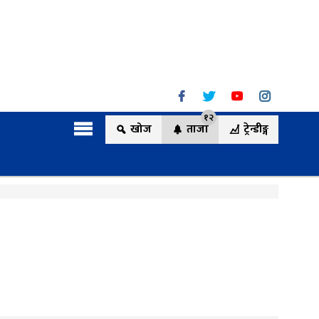
१२
खोज
ताजा
ट्रेन्डीङ्ग