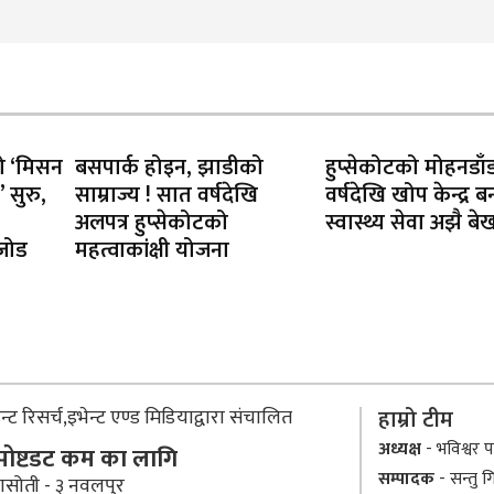
को ‘मिसन
बसपार्क होइन, झाडीको
हुप्सेकोटको मोहनडाँ
 सुरु,
साम्राज्य ! सात वर्षदेखि
वर्षदेखि खोप केन्द्र बन
अलपत्र हुप्सेकोटको
स्वास्थ्य सेवा अझै ब
 जोड
महत्वाकांक्षी योजना
्ट रिसर्च,इभेन्ट एण्ड मिडियाद्वारा संचालित
हाम्रो टीम
अध्यक्ष
- भविश्वर पा
 पोष्टडट कम का लागि
सम्पादक
- सन्तु ग
ासोती - ३ नवलपुर