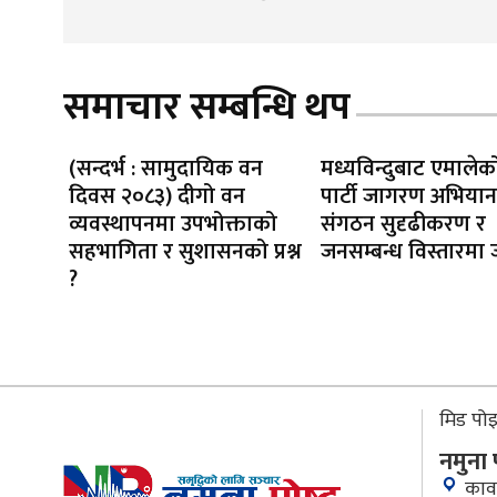
समाचार सम्बन्धि थप
(सन्दर्भ : सामुदायिक वन
मध्यविन्दुबाट एमाले
दिवस २०८३) दीगो वन
पार्टी जागरण अभियान’
व्यवस्थापनमा उपभोक्ताको
संगठन सुदृढीकरण र
सहभागिता र सुशासनको प्रश्न
जनसम्बन्ध विस्तारमा
?
मिड पोइन
नमुना
काव