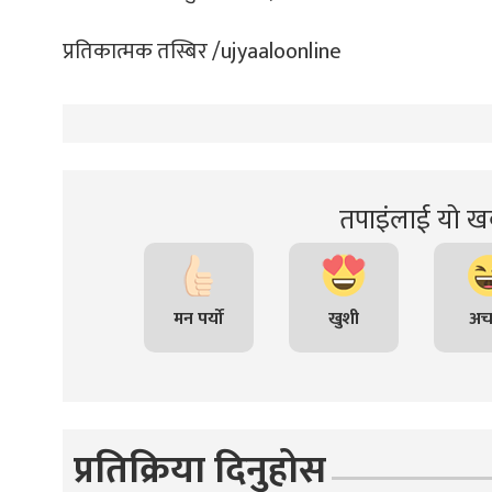
्ट
प्रतिकात्मक तस्बिर /ujyaaloonline
ोजगार
तपाइंलाई यो खब
चार
मन पर्यो
खुशी
अच
लेषण
प्रतिक्रिया दिनुहोस