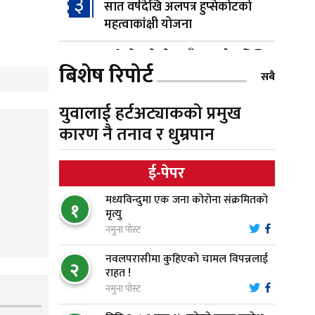
३
सात वर्षदेखि अलपत्र हुप्सेकोटको
महत्वाकांक्षी योजना
हुप्सेकोटको मोहनडाँडामा नौ वर्षदेखि
४
बिशेष रिपोर्ट
खोप केन्द्र बन्द, स्वास्थ्य सेवा अझै
सबै
बेखबर
युवालाई हर्टअट्याकको प्रमुख
हाम्रो चेतना, नेतृत्व, सभ्यता र भविष्य
कारण नै तनाव र धुम्रपान
५
ई-पेपर
गैँडाको आतंकः बगुवनमा किसानको
६
मध्यविन्दुमा एक जना कोरोना संक्रमितको
धानबाली नष्ट, क्षतिपूर्तिको माग
१
मृत्यु
नमुना पोस्ट
स्थापनाको एक दशकपछि विनयी
७
नवलपरासीमा कुहिएको चामल विपन्नलाई
त्रिवेणीको आफ्नै प्रशासकीय भवनको
२
राहत !
शिलान्यास
नमुना पोस्ट
भरतपुर अस्पतालद्वारा आइसियुमा