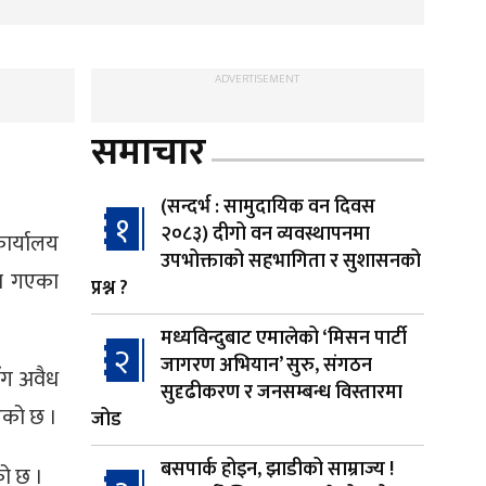
ADVERTISEMENT
समाचार
(सन्दर्भ : सामुदायिक वन दिवस
१
२०८३) दीगो वन व्यवस्थापनमा
ार्यालय
उपभोक्ताको सहभागिता र सुशासनको
मा गएका
प्रश्न ?
मध्यविन्दुबाट एमालेको ‘मिसन पार्टी
२
जागरण अभियान’ सुरु, संगठन
ँग अवैध
सुदृढीकरण र जनसम्बन्ध विस्तारमा
ाएको छ ।
जोड
बसपार्क होइन, झाडीको साम्राज्य !
को छ ।