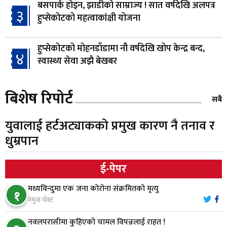
बसपार्क होइन, झाडीको साम्राज्य ! सात वर्षदेखि अलपत्र
३
हुप्सेकोटको महत्वाकांक्षी योजना
हुप्सेकोटको मोहनडाँडामा नौ वर्षदेखि खोप केन्द्र बन्द,
४
स्वास्थ्य सेवा अझै बेखबर
हाम्रो चेतना, नेतृत्व, सभ्यता र भविष्य
बिशेष रिपोर्ट
५
सबै
युवालाई हर्टअट्याकको प्रमुख कारण नै तनाव र
गैँडाको आतंकः बगुवनमा किसानको धानबाली नष्ट,
धुम्रपान
६
क्षतिपूर्तिको माग
ई-पेपर
स्थापनाको एक दशकपछि विनयी त्रिवेणीको आफ्नै
७
मध्यविन्दुमा एक जना कोरोना संक्रमितको मृत्यु
प्रशासकीय भवनको शिलान्यास
१
नमुना पोस्ट
भरतपुर अस्पतालद्वारा आइसियुमा प्रतिक्षारत बिरामीको
नवलपरासीमा कुहिएको चामल विपन्नलाई राहत !