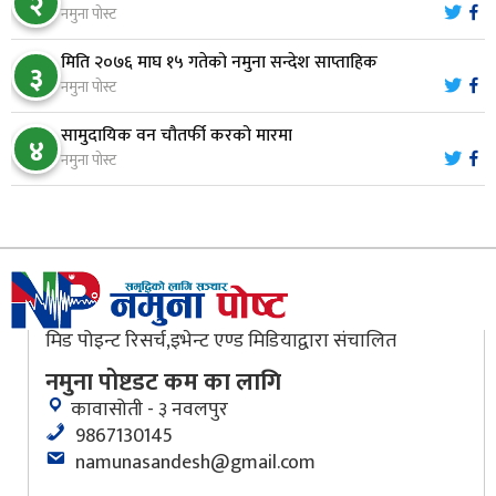
८
२
नाम ‘डिस्प्ले बोर्ड’मा
नमुना पोस्ट
मिति २०७६ माघ १५ गतेको नमुना सन्देश साप्ताहिक
३
नारायणघाट–बुटवल सडकमा ‘क्यानोपी ब्रिज’ निर्माण
नमुना पोस्ट
९
सामुदायिक वन चौतर्फी करको मारमा
४
नमुना पोस्ट
मौलाकालिकाको १८८२ खुड्किला : आस्था र आरोग्यको‘
१०
‘सर्ट हाइकिङ’
मिड पोइन्ट रिसर्च,इभेन्ट एण्ड मिडियाद्वारा संचालित
नमुना पोष्टडट कम का लागि
कावासोती - ३ नवलपुर
9867130145
namunasandesh@gmail.com