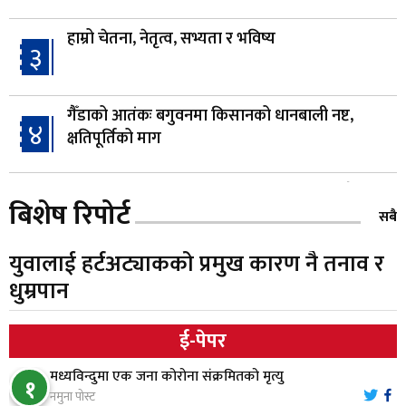
हाम्रो चेतना, नेतृत्व, सभ्यता र भविष्य
३
गैँडाको आतंकः बगुवनमा किसानको धानबाली नष्ट,
४
क्षतिपूर्तिको माग
स्थापनाको एक दशकपछि विनयी त्रिवेणीको आफ्नै
५
बिशेष रिपोर्ट
प्रशासकीय भवनको शिलान्यास
सबै
युवालाई हर्टअट्याकको प्रमुख कारण नै तनाव र
भरतपुर अस्पतालद्वारा आइसियुमा प्रतिक्षारत बिरामीको
६
धुम्रपान
नाम ‘डिस्प्ले बोर्ड’मा
ई-पेपर
नारायणघाट–बुटवल सडकमा ‘क्यानोपी ब्रिज’ निर्माण
७
मध्यविन्दुमा एक जना कोरोना संक्रमितको मृत्यु
१
नमुना पोस्ट