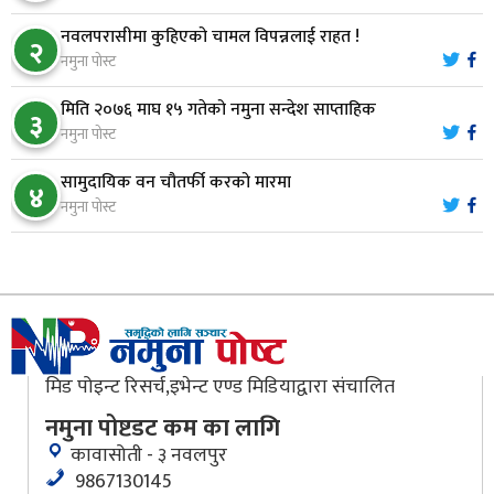
मौलाकालिकाको १८८२ खुड्किला : आस्था र आरोग्यको‘
८
नवलपरासीमा कुहिएको चामल विपन्नलाई राहत !
२
‘सर्ट हाइकिङ’
नमुना पोस्ट
मिति २०७६ माघ १५ गतेको नमुना सन्देश साप्ताहिक
वन उद्यममा जोडिँदै नवलपुरका महिला
३
९
नमुना पोस्ट
सामुदायिक वन चौतर्फी करको मारमा
४
नारायणघाट–बुटवल सडकः पूर्वी खण्डमा कालोपत्रे सम्पन्न
नमुना पोस्ट
१०
मिड पोइन्ट रिसर्च,इभेन्ट एण्ड मिडियाद्वारा संचालित
नमुना पोष्टडट कम का लागि
कावासोती - ३ नवलपुर
9867130145